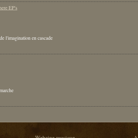
ere EP's
t de l'imagination en cascade
n marche
Webzine musique
A