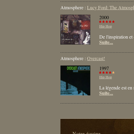
Atmosphere :
Lucy Ford: The Atmosph
2000
Hip Hop
De l'inspiration e
Suite...
Atmosphere :
Overcast!
1997
Hip Hop
La légende est e
Suite...
Notre équipe