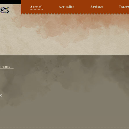
Accueil
Actualité
Artistes
Inter
mons...
ite