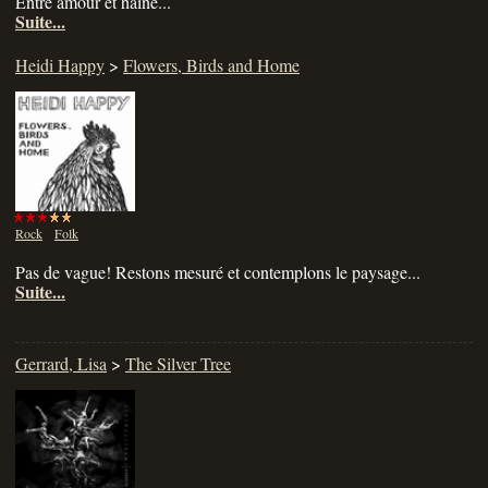
Entre amour et haine...
Suite...
Heidi Happy
>
Flowers, Birds and Home
Rock
Folk
Pas de vague! Restons mesuré et contemplons le paysage...
Suite...
Gerrard, Lisa
>
The Silver Tree