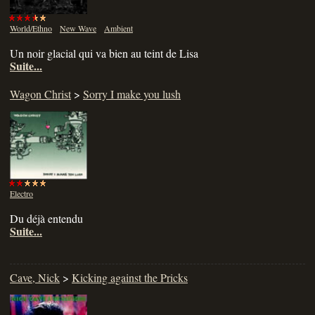
World/Ethno
New Wave
Ambient
Un noir glacial qui va bien au teint de Lisa
Suite...
Wagon Christ
>
Sorry I make you lush
Electro
Du déjà entendu
Suite...
Cave, Nick
>
Kicking against the Pricks