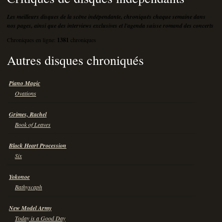
Les meilleurs disques de la scène indépendante, chroniqués chaque semaine dans
nos pages, ainsi que des interviews exclusives et l'agenda suisse romand des concerts
Chroniques en ligne:
1381
chroniques
Autres disques chroniqués
Piano Magic
Ovations
Grimes, Rachel
Book of Leaves
Black Heart Procession
Six
Yokonoe
Bathyscaph
New Model Army
Today is a Good Day