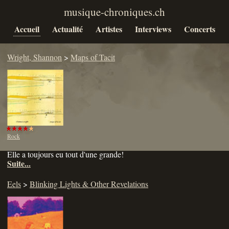
Accueil
Actualité
Artistes
Interviews
Concerts
Wright, Shannon
>
Maps of Tacit
Rock
Elle a toujours eu tout d'une grande!
Suite...
Eels
>
Blinking Lights & Other Revelations