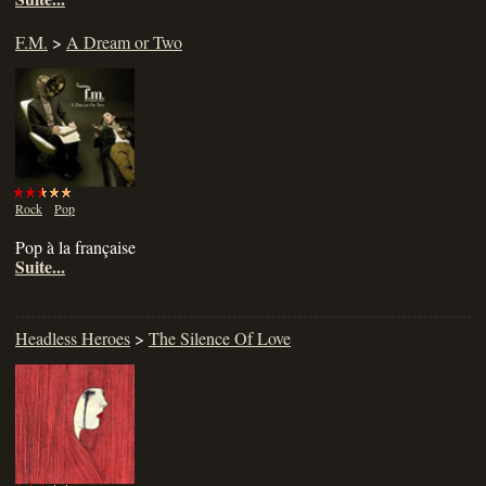
F.M.
>
A Dream or Two
Rock
Pop
Pop à la française
Suite...
Headless Heroes
>
The Silence Of Love