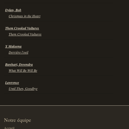
Dylan, Bob
Christmas in the Heart
Them Crooked Vultures
Them Crooked Vultures
X Makeena
Derrière l'oeil
Banhart, Devendra
What Will Be Will Be
Lawrence
Until Then, Goodbye
Notre équipe
Accueil