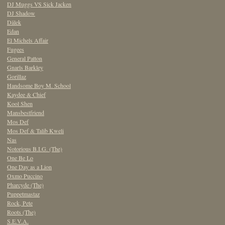
DJ Muggs VS Sick Jacken
DJ Shadow
Dälek
Edan
El Michels Affair
Fugees
General Patton
Gnarls Barkley
Gorillaz
Handsome Boy M. School
Kaydee & Chief
Kool Shen
Mansbestfriend
Mos Def
Mos Def & Talib Kweli
Nas
Notorious B.I.G. (The)
One Be Lo
One Day as a Lion
Oxmo Puccino
Pharcyde (The)
Puppetmastaz
Rock, Pete
Roots (The)
S.E.V.A.