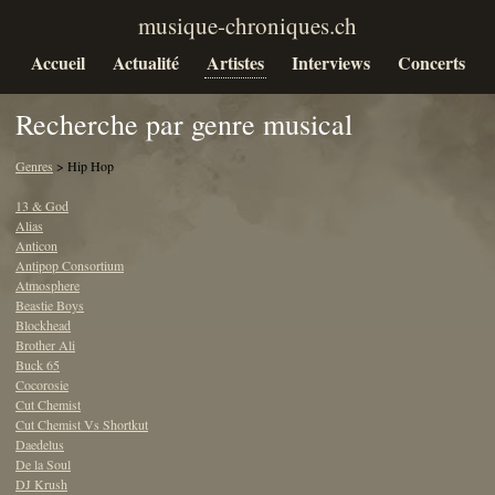
Accueil
Actualité
Artistes
Interviews
Concerts
Recherche par genre musical
Genres
> Hip Hop
13 & God
Alias
Anticon
Antipop Consortium
Atmosphere
Beastie Boys
Blockhead
Brother Ali
Buck 65
Cocorosie
Cut Chemist
Cut Chemist Vs Shortkut
Daedelus
De la Soul
DJ Krush