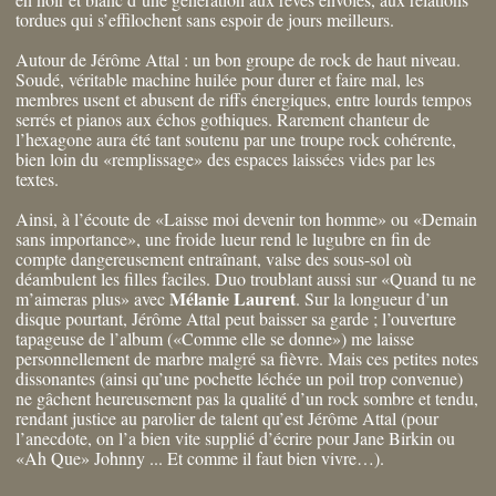
tordues qui s’effilochent sans espoir de jours meilleurs.
Autour de Jérôme Attal : un bon groupe de rock de haut niveau.
Soudé, véritable machine huilée pour durer et faire mal, les
membres usent et abusent de riffs énergiques, entre lourds tempos
serrés et pianos aux échos gothiques. Rarement chanteur de
l’hexagone aura été tant soutenu par une troupe rock cohérente,
bien loin du «remplissage» des espaces laissées vides par les
textes.
Ainsi, à l’écoute de «Laisse moi devenir ton homme» ou «Demain
sans importance», une froide lueur rend le lugubre en fin de
compte dangereusement entraînant, valse des sous-sol où
déambulent les filles faciles. Duo troublant aussi sur «Quand tu ne
Mélanie Laurent
m’aimeras plus» avec
. Sur la longueur d’un
disque pourtant, Jérôme Attal peut baisser sa garde ; l’ouverture
tapageuse de l’album («Comme elle se donne») me laisse
personnellement de marbre malgré sa fièvre. Mais ces petites notes
dissonantes (ainsi qu’une pochette léchée un poil trop convenue)
ne gâchent heureusement pas la qualité d’un rock sombre et tendu,
rendant justice au parolier de talent qu’est Jérôme Attal (pour
l’anecdote, on l’a bien vite supplié d’écrire pour Jane Birkin ou
«Ah Que» Johnny ... Et comme il faut bien vivre…).