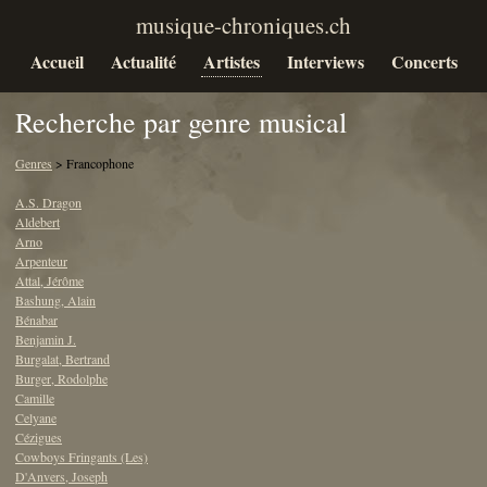
Accueil
Actualité
Artistes
Interviews
Concerts
Recherche par genre musical
Genres
> Francophone
A.S. Dragon
Aldebert
Arno
Arpenteur
Attal, Jérôme
Bashung, Alain
Bénabar
Benjamin J.
Burgalat, Bertrand
Burger, Rodolphe
Camille
Celyane
Cézigues
Cowboys Fringants (Les)
D'Anvers, Joseph