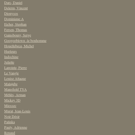
Darc, Daniel
Delerm, Vincent
Dionysos
Dominique A
Eicher, Stephan
Fersen, Thomas
Gainsbourg, Serge
Googooblown -le bonhomme
Houellebecq, Michel
Hurleurs
Indochine
Juliette
Lapointe, Pierre
Le Vangle
Louise Attaque
Malajube
Mansfield TYA
Méliès, Arman
Mickey 3D
Miossec
Murat, Jean-Louis
Noir Désir
Palinka
Pauly, Adrienne
Renaud