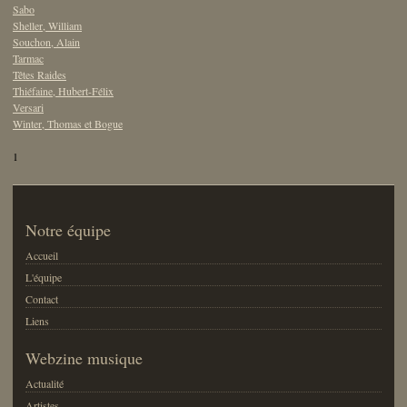
Sabo
Sheller, William
Souchon, Alain
Tarmac
Têtes Raides
Thiéfaine, Hubert-Félix
Versari
Winter, Thomas et Bogue
1
Notre équipe
Accueil
L'équipe
Contact
Liens
Webzine musique
Actualité
Artistes