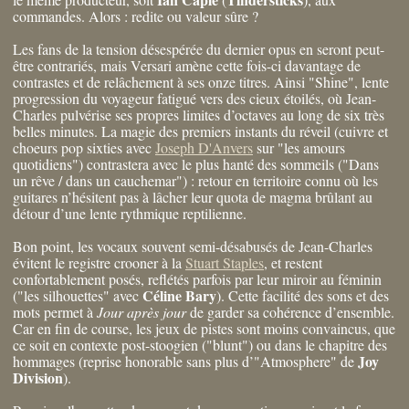
commandes. Alors : redite ou valeur sûre ?
Les fans de la tension désespérée du dernier opus en seront peut-
être contrariés, mais Versari amène cette fois-ci davantage de
contrastes et de relâchement à ses onze titres. Ainsi "Shine", lente
progression du voyageur fatigué vers des cieux étoilés, où Jean-
Charles pulvérise ses propres limites d’octaves au long de six très
belles minutes. La magie des premiers instants du réveil (cuivre et
choeurs pop sixties avec
Joseph D'Anvers
sur "les amours
quotidiens") contrastera avec le plus hanté des sommeils ("Dans
un rêve / dans un cauchemar") : retour en territoire connu où les
guitares n’hésitent pas à lâcher leur quota de magma brûlant au
détour d’une lente rythmique reptilienne.
Bon point, les vocaux souvent semi-désabusés de Jean-Charles
évitent le registre crooner à la
Stuart Staples
, et restent
confortablement posés, reflétés parfois par leur miroir au féminin
Céline Bary
("les silhouettes" avec
). Cette facilité des sons et des
mots permet à
Jour après jour
de garder sa cohérence d’ensemble.
Car en fin de course, les jeux de pistes sont moins convaincus, que
ce soit en contexte post-stoogien ("blunt") ou dans le chapitre des
Joy
hommages (reprise honorable sans plus d’"Atmosphere" de
Division
).