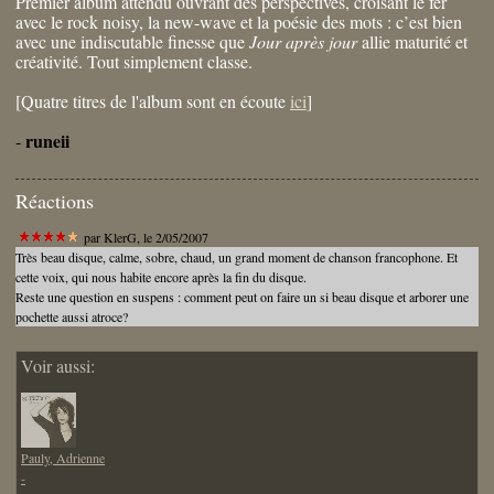
Premier album attendu ouvrant des perspectives, croisant le fer
avec le rock noisy, la new-wave et la poésie des mots : c’est bien
avec une indiscutable finesse que
Jour après jour
allie maturité et
créativité. Tout simplement classe.
[Quatre titres de l'album sont en écoute
ici
]
runeii
-
Réactions
par
KlerG
, le 2/05/2007
Très beau disque, calme, sobre, chaud, un grand moment de chanson francophone. Et
cette voix, qui nous habite encore après la fin du disque.
Reste une question en suspens : comment peut on faire un si beau disque et arborer une
pochette aussi atroce?
Voir aussi:
Pauly, Adrienne
-