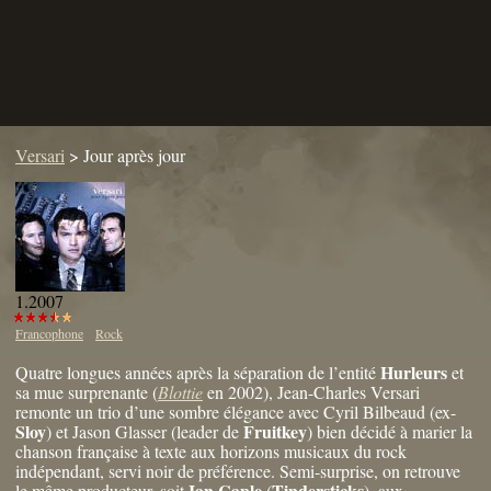
Versari
>
Jour après jour
1.2007
Francophone
Rock
Hurleurs
Quatre longues années après la séparation de l’entité
et
sa mue surprenante (
Blottie
en 2002), Jean-Charles Versari
remonte un trio d’une sombre élégance avec Cyril Bilbeaud (ex-
Sloy
Fruitkey
) et Jason Glasser (leader de
) bien décidé à marier la
chanson française à texte aux horizons musicaux du rock
indépendant, servi noir de préférence. Semi-surprise, on retrouve
Ian Caple
Tindersticks
le même producteur, soit
(
), aux