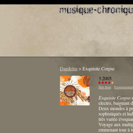
Daedelus
>
Exquisite Corpse
3.2005
Hip Hop
Experimental
Exquisite Corpse
e
electro, baignant 
Deux mondes à prio
sophistiqués et lu
très variée évoqua
Voyage aux multipl
emmenant tour à to