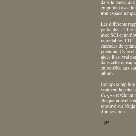
dans le passé, au
emportant avec lui
trou espace-temps
Les différents rap
particulier , à l’
avec SCI et un fl
regrettables TTC…
cascades de rythm
poétique, Cyne et
aidés il est vrai p
dans cette musique
entremêlée aux sam
album.
Cet opéra hip hop 
vraiment la peine 
Corpse
révèle un n
chaque nouvelle é
retrouvé sur Ninj
d’innovation.
JP
-