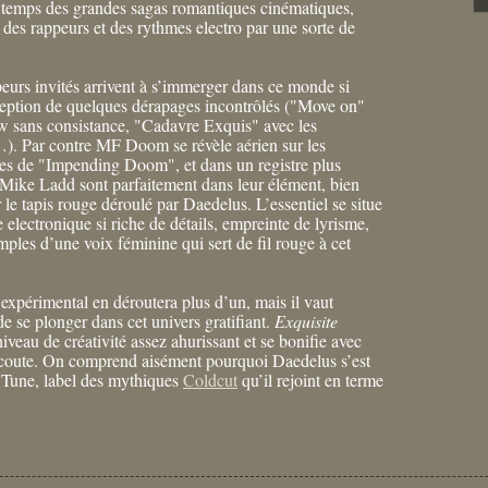
x temps des grandes sagas romantiques cinématiques,
 des rappeurs et des rythmes electro par une sorte de
.
peurs invités arrivent à s’immerger dans ce monde si
exception de quelques dérapages incontrôlés ("Move on"
ow sans consistance, "Cadavre Exquis" avec les
). Par contre MF Doom se révèle aérien sur les
es de "Impending Doom", et dans un registre plus
 Mike Ladd sont parfaitement dans leur élément, bien
ar le tapis rouge déroulé par Daedelus. L’essentiel se situe
 electronique si riche de détails, empreinte de lyrisme,
ples d’une voix féminine qui sert de fil rouge à cet
expérimental en déroutera plus d’un, mais il vaut
de se plonger dans cet univers gratifiant.
Exquisite
iveau de créativité assez ahurissant et se bonifie avec
coute. On comprend aisément pourquoi Daedelus s’est
a Tune, label des mythiques
Coldcut
qu’il rejoint en terme