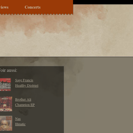
views
Concerts
oir aussi:
Sage Francis
Healthy Distrust
Brother Ali
Champion EP
Nas
Illmatic