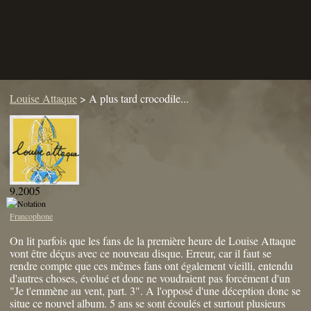
Louise Attaque
>
A plus tard crocodile...
9.2005
Francophone
On lit parfois que les fans de la première heure de Louise Attaque
vont être déçus avec ce nouveau disque. Erreur, car il faut se
rendre compte que ces mêmes fans ont également vieilli, entendu
d'autres choses, évolué et donc ne voudraient pas forcément d'un
"Je t'emmène au vent, part. 3". A l'opposé d'une déception donc se
situe ce nouvel album. 5 ans se sont écoulés et surtout plusieurs