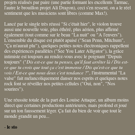
projets réalisés par paire (une partie formant les excellents Tarmac,
l'autre le brouillon projet Ali Dragon), ceci s'en ressent, on a le réel
sentiment que les musiciens sont libres (comme Max!).
Lancé par le single très réussi "Si c'était hier", le violon trouve
aussi une nouvelle voie, plus éthéré, plus aérien, plus affirmé
également (tout comme sur le beau "La nuit" ou "A l'envers").
L'ensemble du disque est plutôt apaisé ("Sean Penn, Mitchum",
"Ça m'aurait plu"), quelques petites notes électroniques rappellent
des expériences parallèles ("See You Later Alligator"), la grâce
intimiste est toujours au rendez-vous avec le poignant "Depuis
toujours" ("
Dis est-ce que tu penses, qu'il faut arrêter là / Dis est-
ce que tu crois que tout ça c'est immense / Dis qu'est-ce que tu
vois / Est-ce que nous deux c'est tendance ?
", l'instrumental "La
valse" fait mélancoliquement danser nos esprits et quelques notes
rock font se réveiller nos petites cellules ("Oui, non", "Nos
sourires").
Une réussite totale de la part des Louise Attaque, un album moins
direct que certaines productions antérieures, mais profond et joué
sur un ton faussement léger. Ça fait du bien de voir que tout le
monde grandit un peu...
le sto
-