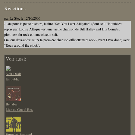
Réactions
par
Le Sto
, le 12/10/2005
Juste pour la petite histoire, le titre "See You Later Alligator" (dont seul l'intitulé est
repris par Louise Attaque) est une vieille chanson de Bill Halley and His Comets,
pionniers du rock comme chacun sait.
On leur devrait d'ailleurs la première chanson officiellement rock (avant Elvis donc) avec
"Rock around the clock".
Voir aussi:
Noir Désir
En public
Bénabar
Live au Grand Rex
Burgalat, Bertrand