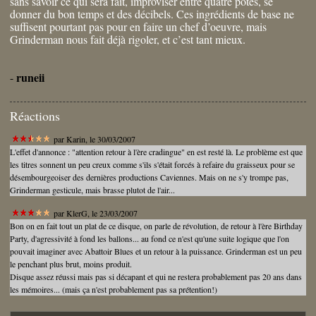
sans savoir ce qui sera fait, improviser entre quatre potes, se
donner du bon temps et des décibels. Ces ingrédients de base ne
suffisent pourtant pas pour en faire un chef d’oeuvre, mais
Grinderman nous fait déjà rigoler, et c’est tant mieux.
runeii
-
Réactions
par
Karin
, le 30/03/2007
L'effet d'annonce : "attention retour à l'ère cradingue" en est resté là. Le problème est que
les titres sonnent un peu creux comme s'ils s'était forcés à refaire du graisseux pour se
désembourgeoiser des dernières productions Caviennes. Mais on ne s'y trompe pas,
Grinderman gesticule, mais brasse plutot de l'air...
par
KlerG
, le 23/03/2007
Bon on en fait tout un plat de ce disque, on parle de révolution, de retour à l'ère Birthday
Party, d'agressivité à fond les ballons... au fond ce n'est qu'une suite logique que l'on
pouvait imaginer avec Abattoir Blues et un retour à la puissance. Grinderman est un peu
le penchant plus brut, moins produit.
Disque assez réussi mais pas si décapant et qui ne restera probablement pas 20 ans dans
les mémoires... (mais ça n'est probablement pas sa prétention!)