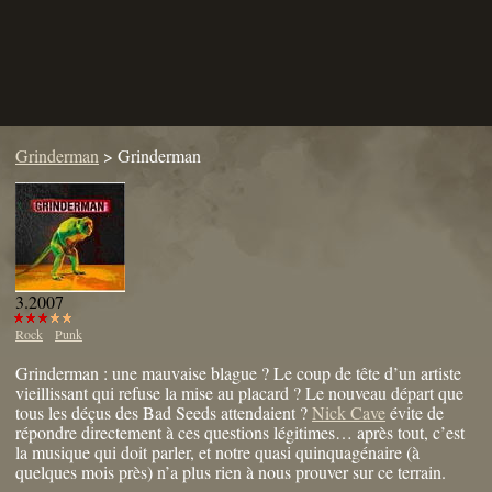
Grinderman
>
Grinderman
3.2007
Rock
Punk
Grinderman : une mauvaise blague ? Le coup de tête d’un artiste
vieillissant qui refuse la mise au placard ? Le nouveau départ que
tous les déçus des Bad Seeds attendaient ?
Nick Cave
évite de
répondre directement à ces questions légitimes… après tout, c’est
la musique qui doit parler, et notre quasi quinquagénaire (à
quelques mois près) n’a plus rien à nous prouver sur ce terrain.