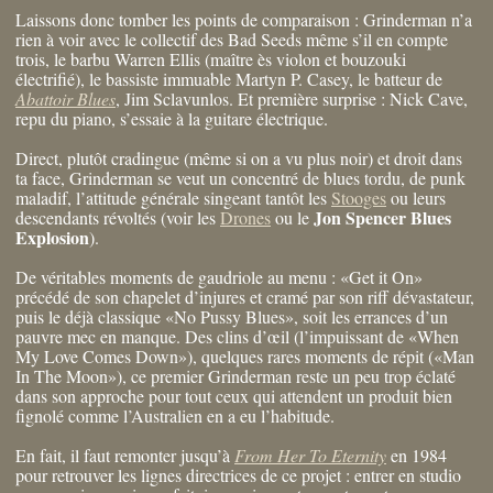
Laissons donc tomber les points de comparaison : Grinderman n’a
rien à voir avec le collectif des Bad Seeds même s’il en compte
trois, le barbu Warren Ellis (maître ès violon et bouzouki
électrifié), le bassiste immuable Martyn P. Casey, le batteur de
Abattoir Blues
, Jim Sclavunlos. Et première surprise : Nick Cave,
repu du piano, s’essaie à la guitare électrique.
Direct, plutôt cradingue (même si on a vu plus noir) et droit dans
ta face, Grinderman se veut un concentré de blues tordu, de punk
maladif, l’attitude générale singeant tantôt les
Stooges
ou leurs
Jon Spencer Blues
descendants révoltés (voir les
Drones
ou le
Explosion
).
De véritables moments de gaudriole au menu : «Get it On»
précédé de son chapelet d’injures et cramé par son riff dévastateur,
puis le déjà classique «No Pussy Blues», soit les errances d’un
pauvre mec en manque. Des clins d’œil (l’impuissant de «When
My Love Comes Down»), quelques rares moments de répit («Man
In The Moon»), ce premier Grinderman reste un peu trop éclaté
dans son approche pour tout ceux qui attendent un produit bien
fignolé comme l’Australien en a eu l’habitude.
En fait, il faut remonter jusqu’à
From Her To Eternity
en 1984
pour retrouver les lignes directrices de ce projet : entrer en studio