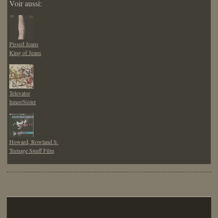
Voir aussi:
Pissed Jeans
King of Jeans
Televator
Inner/Sister
Howard, Rowland S.
Teenage Snuff Film