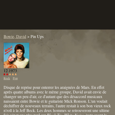
Bowie, David
>
Pin Ups
12.1973
Rock
Pop
Disque de reprise pour enterrer les araignées de Mars. En effet
après quatre albums avec le même groupe, David avait envie de
changer un peu d'air, ce d'autant que des désaccord musicaux
naissaient entre Bowie et le guitariste Mick Ronson. L'un voulait
déchiffrer de nouveaux terrains, l'autre restait à son bon vieux rock
n'roll à la Jeff Beck. Les deux hommes se retrouveront une ultime
fois vingt ans plus tard sur
Black Tie, White Noise
, juste avant la