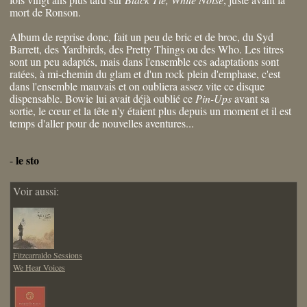
mort de Ronson.
Album de reprise donc, fait un peu de bric et de broc, du Syd
Barrett, des Yardbirds, des Pretty Things ou des Who. Les titres
sont un peu adaptés, mais dans l'ensemble ces adaptations sont
ratées, à mi-chemin du glam et d'un rock plein d'emphase, c'est
dans l'ensemble mauvais et on oubliera assez vite ce disque
dispensable. Bowie lui avait déjà oublié ce
Pin-Ups
avant sa
sortie, le cœur et la tête n'y étaient plus depuis un moment et il est
temps d'aller pour de nouvelles aventures...
le sto
-
Voir aussi:
Fitzcarraldo Sessions
We Hear Voices