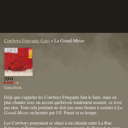
Cowboys Fringants (Les)
>
La Grand-Messe
2004
Francophone
Déjà que s'appeler les Cowboys Fringants faut le faire, mais en
plus chanter avec un accent québécois totalement assumé, ce n'est
pas rien. Tout cela pourtant ne doit pas nous freiner à assister à
La
Grand-Messe
orchestrée par J-F. Pauzé et sa troupe.
Les Cowboys pourraient se situer à mi-chemin entre La Rue
Kétanou et Tarmac ou entre les arrangements de Renaud et ceux