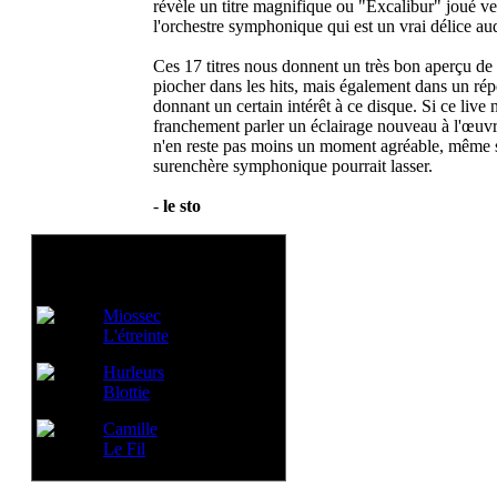
révèle un titre magnifique ou "Excalibur" joué v
l'orchestre symphonique qui est un vrai délice aud
Ces 17 titres nous donnent un très bon aperçu de l
piocher dans les hits, mais également dans un rép
donnant un certain intérêt à ce disque. Si ce live 
franchement parler un éclairage nouveau à l'œuvr
n'en reste pas moins un moment agréable, même si
surenchère symphonique pourrait lasser.
-
le sto
Voir aussi:
Miossec
L'étreinte
Hurleurs
Blottie
Camille
Le Fil