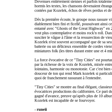
Devenues entièrement siennes et parfois totalem
hormis les textes, les chansons devenaient étrang
contées par Kozelek, échos de rêves perdus et de 
Dès la première écoute, le groupe nous rassure vit
diablement bien fini et ficellé, pousuivant ainsi
entamé avec "Ghosts of the Great Highway" en 2
veut plus contemplative et moins rock'n roll. Da
susciter le vâgue à l'âme et la ressurection de vi
Kozelek n'est souvent accompagné que de sa seule
batterie ou un délicieux ensemble de cordes vienn
miniatures folk (les titres durant entre une et 4 mi
La force évocative de ce "Tiny Cities" est pourtan
par la richesse de la voix de Kozelek, mixée entr
lointains, harmonie ou monotonie. Car c'est bien c
douceur de ton qui rend Mark kozelek si particulier
quoi de franchement rassurant à l'entendre.
"Tiny Cities" se montre au final élégant, classieux
évocatrices productions du californien. Ce pari des
gagné d'avance, preuve qu'après plus de 10 albu
Kozelek est incapable de se fourvoyer.
-
runeii