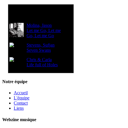
Voir aussi:
Molina, Jason
Let me Go, Let me
Go, Let me Go
Stevens, Sufjan
Seven Swans
Chris & Carla
Life full of Holes
Notre équipe
Accueil
L'équipe
Contact
Liens
Webzine musique