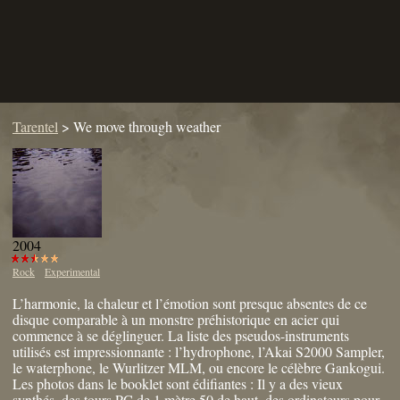
Tarentel
>
We move through weather
2004
Rock
Experimental
L’harmonie, la chaleur et l’émotion sont presque absentes de ce
disque comparable à un monstre préhistorique en acier qui
commence à se déglinguer. La liste des pseudos-instruments
utilisés est impressionnante : l’hydrophone, l’Akai S2000 Sampler,
le waterphone, le Wurlitzer MLM, ou encore le célèbre Gankogui.
Les photos dans le booklet sont édifiantes : Il y a des vieux
synthés, des tours PC de 1 mètre 50 de haut, des ordinateurs pour