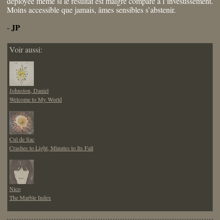
déployée même si le résultat est maigre comparé à l’investissement.
Moins accessible que jamais, âmes sensibles s’abstenir.
JP
-
Voir aussi:
Johnston, Daniel
Welcome to My World
Cul de Sac
Crashes to Light, Minutes to Its Fall
Nico
The Marble Index