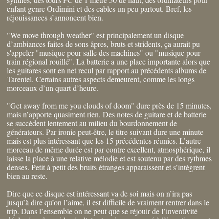
enfant genre Ordimini et des cables un peu partout. Bref, les
réjouissances s’annoncent bien.
"We move through weather" est principalement un disque
d’ambiances faites de sons âpres, bruts et stridents, ça aurait pu
s'appeler "musique pour salle des machines" ou "musique pour
train régional rouillé". La batterie a une place importante alors que
les guitares sont en net recul par rapport au précédents albums de
Tarentel. Certains autres aspects demeurent, comme les longs
morceaux d’un quart d’heure.
"Get away from me you clouds of doom" dure près de 15 minutes,
mais n’apporte quasiment rien. Des notes de guitare et de batterie
se succèdent lentement au milieu du bourdonnement de
générateurs. Par ironie peut-être, le titre suivant dure une minute
mais est plus intéressant que les 15 précédentes réunies. L’autre
morceau de même durée est par contre excellent, atmosphérique, il
laisse la place à une relative mélodie et est soutenu par des rythmes
denses. Petit à petit des bruits étranges apparaissent et s’intègrent
bien au reste.
Dire que ce disque est intéressant va de soi mais on n’ira pas
jusqu’à dire qu’on l’aime, il est difficile de vraiment rentrer dans le
trip. Dans l’ensemble on ne peut que se réjouir de l’inventivité