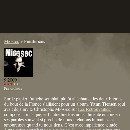
Miossec
>
Finistériens
9.2009
Francophone
Sur le papier l’affiche semblait plutôt alléchante, les deux bretons
Yann Tiersen
du bout de la France s’alliaient pour un album.
(qui
avait déjà invité Christophe Miossec sur
Les Retrouvailles
)
compose la musique, et l’autre brestois nous alimente encore en
ses paroles souvent si proche de nous ; relations humaines et
amoureuses quand tu nous tiens. C’est avec impatience teintée
d’une petite appréhension due à une
Etreinte
en demi-teinte que