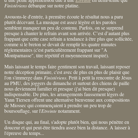
Finistériens
débarque sur notre platine.
Avouons-le d'entrée, à première écoute le résultat nous a paru
plutôt décevant. La musique est assez légère et les paroles
semblent manquer un peu de contenu. Parfois, on se surprend
presque à chanter le refrain avant son arrivée. C’est d’autant plus
frappant que cette case refrain a tendance à être plus que sollicitée,
comme si le breton se devait de remplir les quatre minutes
réglementaires (c'est particulièrement frappant sur "A
Montparnasse", titre répétitif et moyennement inspiré).
Mais laissant le temps faire gentiment son travail, laissant reposer
notre déception primaire, c'est avec de plus en plus de plaisir que
l'on s'immerge dans
Finistériens
. Petit à petit la rencontre de Jésus
au PMU, des joggers du dimanche et surtout des chiens de paille
nous deviennent familier et presque (j'ai bien dit presque)
indispensable. De plus, les arrangements faussement légers de
Yann Tiersen offrent une alternative bienvenue aux compositions
de Miossec qui commençaient à prendre un peu trop de
boursouflage, sur l'
Etreinte
notamment.
Un disque qui, au final, s'adopte plutôt bien, qui nous pénètre en
douceur et qui peut-être tiendra assez bien la distance. A laisser à
l'épreuve du temps...