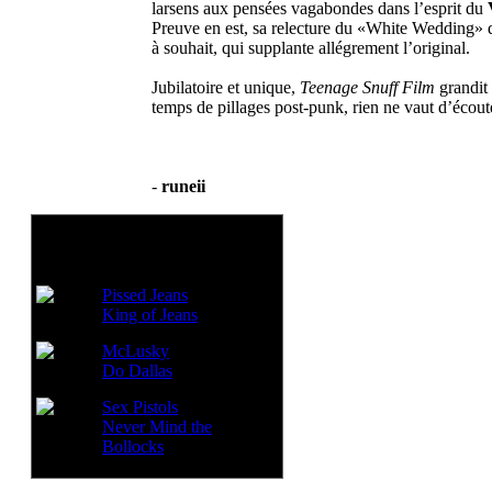
larsens aux pensées vagabondes dans l’esprit du
Preuve en est, sa relecture du «White Wedding»
à souhait, qui supplante allégrement l’original.
Jubilatoire et unique,
Teenage Snuff Film
grandit 
temps de pillages post-punk, rien ne vaut d’écout
-
runeii
Voir aussi:
Pissed Jeans
King of Jeans
McLusky
Do Dallas
Sex Pistols
Never Mind the
Bollocks