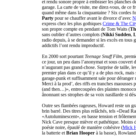
et rendu sonore propre à embraser les planches d
garage. La carte de visite, me direz-vous, de ce fr
quand même dans la cinquantaine ? Six cordes f
Party
pour se chauffer avant le divorce d’avec
N
express chez les plus gothiques
Crime & The Cit
son propre compte en pendant de Tom Waits (
Th
sans oublier d’autres complots (
Nikki Sudden
,
L
radio depuis, à se demander si les excès en tous
addictifs l’ont rendu improductif.
En 2000 sort pourtant
Teenage Snuff Film
, premi
ce jour, un peu dans l’anonymat et sous couvert 
n’augurant pas grand-chose. Surprise de taille, les
premier plan dans ce qu’il y a de plus rock, mais 
garage-punk et suffisamment sale pour déranger 
Merci à la prod’, des riffs en tranches maousses
(and then…)», entrecoupées des plaintes monoc
ânonnant ses strophes de sa voix nasillarde si dé
Outre ses flambées rageuses, Howard reste un gra
brin barré. Des titres plus relâchés, tels «Dead R
«Autoluminescent», en basse tension et frôlement
Nick Cave presque mièvre et pathétique. Moins d
poésie noire, épaulé de manière cohésive (
Mick 
la batterie et
Brian Hooper
à la basse), Rowland