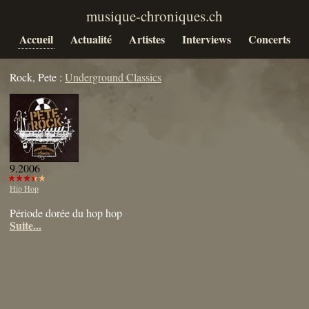
Accueil
Actualité
Artistes
Interviews
Concerts
Rock, Pete :
Underground Classics
9.2006
Hip Hop
Période dorée du hop hop
Suite...