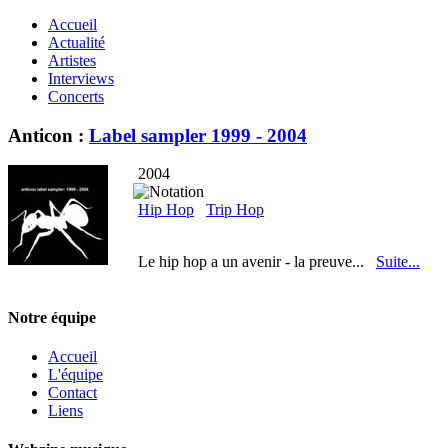
Accueil
Actualité
Artistes
Interviews
Concerts
Anticon :
Label sampler 1999 - 2004
2004
Hip Hop
Trip Hop
Le hip hop a un avenir - la preuve...
Suite...
Notre équipe
Accueil
L'équipe
Contact
Liens