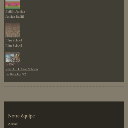
Bailiff, Jessica
Jessica Bailiff
Film School
Film School
Reed L., J. Cale & Nico
Le Bataclan '72
Notre équipe
Accueil