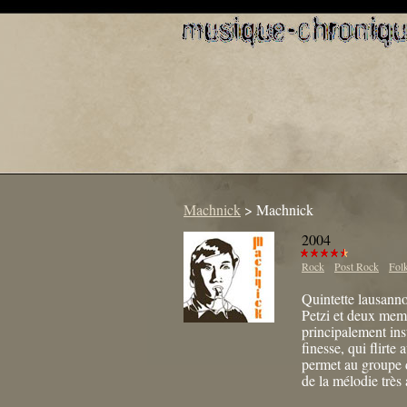
Machnick
>
Machnick
2004
Rock
Post Rock
Fol
Quintette lausanno
Petzi et deux mem
principalement ins
finesse, qui flirte
permet au groupe d
de la mélodie très 