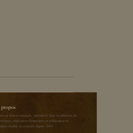
 propos
sés en Suisse romande, spécialisés dans la rédaction de
oniques, réalisation d'interviews et publication de
mptes-rendus de concerts depuis 2004