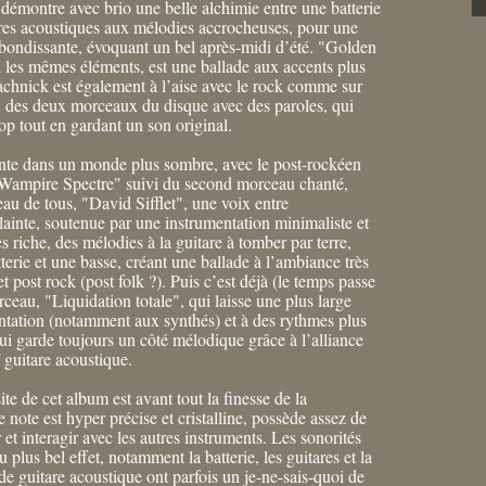
démontre avec brio une belle alchimie entre une batterie
ares acoustiques aux mélodies accrocheuses, pour une
bondissante, évoquant un bel après-midi d’été. "Golden
d les mêmes éléments, est une ballade aux accents plus
chnick est également à l’aise avec le rock comme sur
n des deux morceaux du disque avec des paroles, qui
op tout en gardant un son original.
ente dans un monde plus sombre, avec le post-rockéen
 "Wampire Spectre" suivi du second morceau chanté,
eau de tous, "David Sifflet", une voix entre
ainte, soutenue par une instrumentation minimaliste et
 riche, des mélodies à la guitare à tomber par terre,
terie et une basse, créant une ballade à l’ambiance très
t post rock (post folk ?). Puis c’est déjà (le temps passe
rceau, "Liquidation totale", qui laisse une plus large
ntation (notamment aux synthés) et à des rythmes plus
i garde toujours un côté mélodique grâce à l’alliance
/ guitare acoustique.
site de cet album est avant tout la finesse de la
 note est hyper précise et cristalline, possède assez de
 et interagir avec les autres instruments. Les sonorités
 plus bel effet, notamment la batterie, les guitares et la
 de guitare acoustique ont parfois un je-ne-sais-quoi de