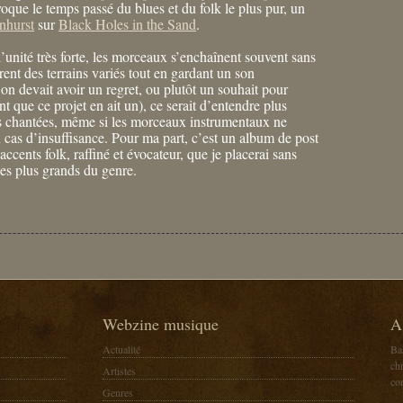
voque le temps passé du blues et du folk le plus pur, un
nhurst
sur
Black Holes in the Sand
.
l’unité très forte, les morceaux s’enchaînent souvent sans
orent des terrains variés tout en gardant un son
 on devait avoir un regret, ou plutôt un souhait pour
nt que ce projet en ait un), ce serait d’entendre plus
es chantées, même si les morceaux instrumentaux ne
 cas d’insuffisance. Pour ma part, c’est un album de post
accents folk, raffiné et évocateur, que je placerai sans
des plus grands du genre.
Webzine musique
A
Actualité
Ba
chr
Artistes
co
Genres