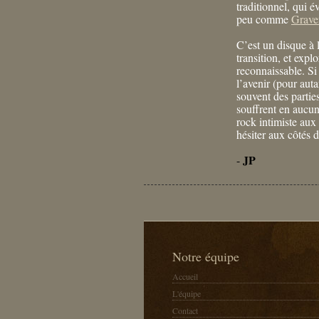
traditionnel, qui é
peu comme
Grave
C’est un disque à 
transition, et expl
reconnaissable. Si
l’avenir (pour auta
souvent des parti
souffrent en aucun
rock intimiste aux 
hésiter aux côtés 
JP
-
Notre équipe
Accueil
L'équipe
Contact