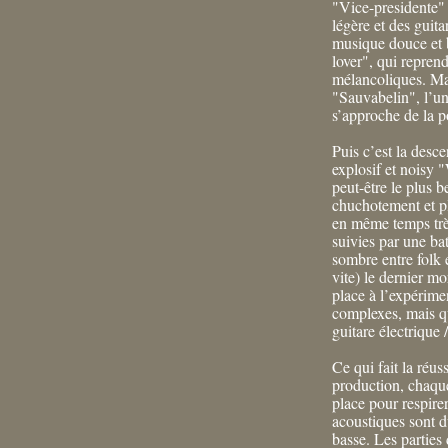
"Vice-presidente" 
légère et des guit
musique douce et 
lover", qui repren
mélancoliques. Ma
"Sauvabelin", l’u
s’approche de la p
Puis c’est la desc
explosif et noisy
peut-être le plus b
chuchotement et pl
en même temps très
suivies par une bat
sombre entre folk e
vite) le dernier mo
place à l’expérime
complexes, mais qu
guitare électrique 
Ce qui fait la réus
production, chaque
place pour respirer
acoustiques sont du
basse. Les parties