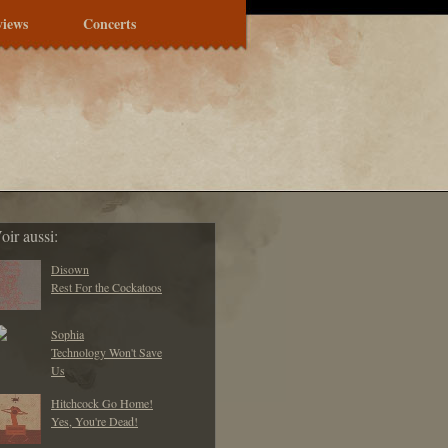
views
Concerts
oir aussi:
Disown
Rest For the Cockatoos
Sophia
Technology Won't Save
Us
Hitchcock Go Home!
Yes, You're Dead!