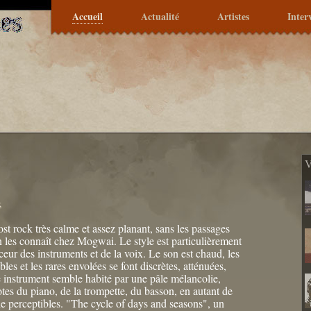
Accueil
Actualité
Artistes
Inter
V
k
st rock très calme et assez planant, sans les passages
on les connaît chez Mogwai. Le style est particulièrement
eur des instruments et de la voix. Le son est chaud, les
les et les rares envolées se font discrètes, atténuées,
 instrument semble habité par une pâle mélancolie,
otes du piano, de la trompette, du basson, en autant de
e perceptibles. "The cycle of days and seasons", un