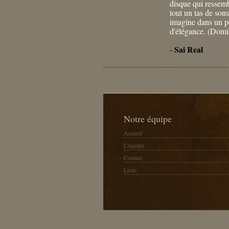
disque qui ressemb
tout un tas de sons
imagine dans un p
d'élégance. (Dom
Sai Real
-
Notre équipe
Accueil
L'équipe
Contact
Liens