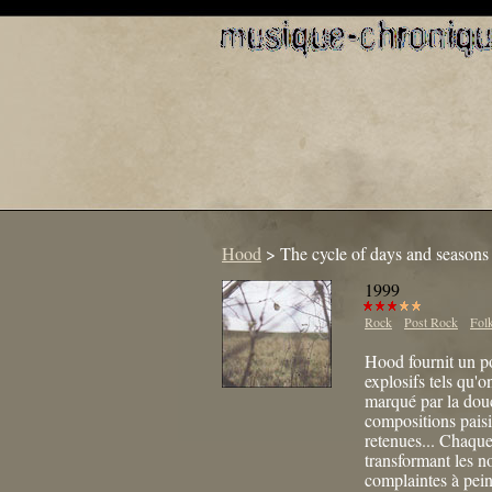
Hood
>
The cycle of days and seasons
1999
Rock
Post Rock
Fol
Hood fournit un po
explosifs tels qu'
marqué par la douc
compositions paisib
retenues... Chaque
transformant les n
complaintes à pein