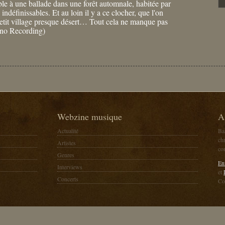
le à une ballade dans une forêt automnale, habitée par
 indéfinissables. Et au loin il y a ce clocher, que l'on
etit village presque désert… Tout cela ne manque pas
ino Recording)
Webzine musique
A
Actualité
Ba
chr
Artistes
co
Genres
En
Interviews
et
Concerts
Co