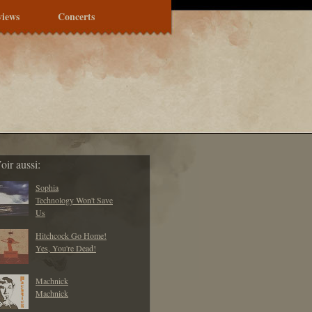
views
Concerts
oir aussi:
Sophia
Technology Won't Save
Us
Hitchcock Go Home!
Yes, You're Dead!
Machnick
Machnick