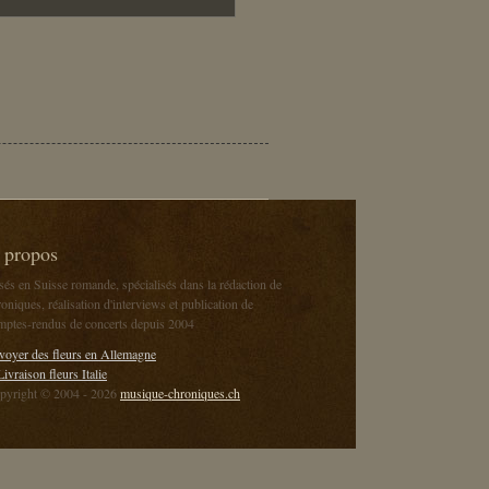
 propos
sés en Suisse romande, spécialisés dans la rédaction de
oniques, réalisation d'interviews et publication de
mptes-rendus de concerts depuis 2004
voyer des fleurs en Allemagne
Livraison fleurs Italie
pyright © 2004 - 2026
musique-chroniques.ch