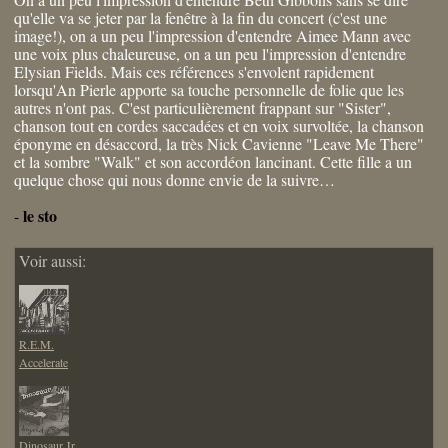
qu'elle va se jeter par la fenêtre à la fin du concert (c'est une
image!), on a un peu l'impression d'entendre Aimee Mann avec
une voix plus chaleureuse, on a un peu l'impression d'entendre
Elysian Fields. Mais ces références s'envolent rapidement
lorsqu'An Pierle apporte sa touche personnelle de folie que les
autres n'ont pas. C'est particulièrement frappant sur "Sister",
chanson tout en cordes saccadées et en voix survoltée, la chanson
éponyme en désaccord, la très Nick Cavienne "Leave Me There"
et la sombre "Walk" et son accordéon lancinant. Cette fille a un
quelque chose qui nous donne envie de la suivre…
le sto
-
Voir aussi:
R.E.M.
Accelerate
Dinosaur Jr.