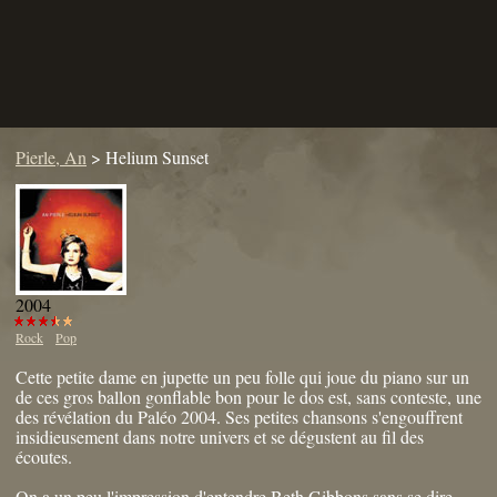
Pierle, An
>
Helium Sunset
2004
Rock
Pop
Cette petite dame en jupette un peu folle qui joue du piano sur un
de ces gros ballon gonflable bon pour le dos est, sans conteste, une
des révélation du Paléo 2004. Ses petites chansons s'engouffrent
insidieusement dans notre univers et se dégustent au fil des
écoutes.
On a un peu l'impression d'entendre Beth Gibbons sans se dire