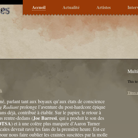
Accueil
Actualité
Artistes
Inter
Mult
This te
ck
Titres 
iné, parlant tant aux boyaux qu’aux états de conscience
g Radiant
prolonge l’aventure du post-hardcore épique
 ans déjà, contribué à établir. Sur le papier, le retour à
Joe Barresi
s rentre-dedans (
, qui a produit le son des
OTSA
) et à une colère plus marquée d’Aaron Turner
cales devrait ravir les fans de la première heure. Est-ce
pour nous faire oublier les craintes suscitées par la molle