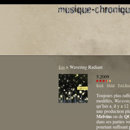
Isis
>
Wavering Radiant
5.2009
Rock
Metal
Post Ro
Toujours plus raff
modifiés,
Waverin
qu’Isis a, il y a 12
une production plu
Melvins
Q
ou de
dans ses parties vo
pourtant suffisant 