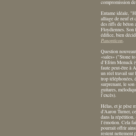
compromission de
Entame idéale, "Ha
alliage de neuf et
des riffs de béton
Floydiennes. Son f
édifice, bien décid
Panopticon
.
Question nouveauté
«sales» ("Stone to
d’Efrim Menuck (
faute peut-être à
un réel travail su
trop téléphonées, 
surprenant, le son 
guitares, mélodiqu
l’excès).
Hélas, et je pèse m
d’Aaron Turner, c
dans la répétition,
l’émotion. Cela fai
pourrait offrir ain
restent nettement 