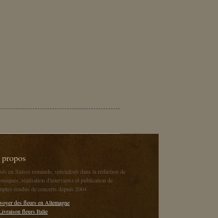
 propos
sés en Suisse romande, spécialisés dans la rédaction de
oniques, réalisation d'interviews et publication de
mptes-rendus de concerts depuis 2004
voyer des fleurs en Allemagne
Livraison fleurs Italie