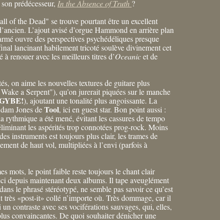
 son prédécesseur,
In the Absence of Truth
?
ll of the Dead" se trouve pourtant être un excellent
 d’ancien. L’ajout avisé d’orgue Hammond en arrière plan
 armé ouvre des perspectives psychédéliques presque
inal lancinant habilement tricoté soulève divinement cet
é à renouer avec les meilleurs titres d’
Oceanic
et de
s, on aime les nouvelles textures de guitare plus
 Wake a Serpent"), qu’on jurerait piquées sur le manche
GYBE!
), ajoutant une tonalité plus angoissante. La
Tool
 Adam Jones de
, ici en guest star. Bon point aussi :
r la rythmique a été mené, évitant les cassures de tempo
éliminant les aspérités trop connotées prog-rock. Moins
des instruments est toujours plus clair, les trames de
ement de haut vol, multipliées à l’envi (parfois à
es mots, le point faible reste toujours le chant clair
eci depuis maintenant deux albums. Il tape aveuglément
 dans le phrasé stéréotypé, ne semble pas savoir ce qu’est
t très «post-it» collé n’importe où. Très dommage, car il
si un contraste avec ses vociférations sauvages, qui, elles,
plus convaincantes. De quoi souhaiter dénicher une