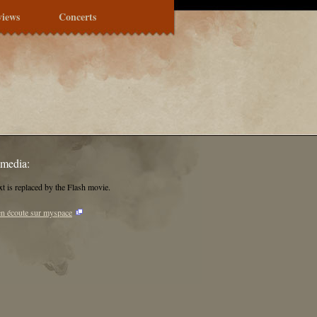
views
Concerts
imedia:
xt is replaced by the Flash movie.
en écoute sur myspace