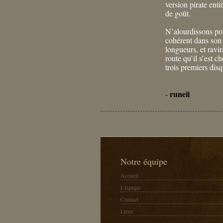
version pirate ent
de goût.
N’alourdissons pou
cohérent dans son
longueurs, et ravir
route qu’il s’est c
trois premiers disq
runeii
-
Notre équipe
Accueil
L'équipe
Contact
Liens