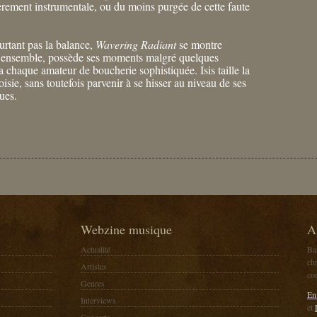
ièrement instrumentale, ou du moins purgée de cette faute
rtant pas la balance,
Wavering Radiant
se montre
 ensemble, possède ses moments malgré quelques
a chaque amateur de boucherie sophistiquée. Isis taille la
hoisie, sans toutefois parvenir à se hisser au niveau de ses
ues.
Webzine musique
A
Actualité
Ba
chr
Artistes
co
Genres
En
Interviews
et