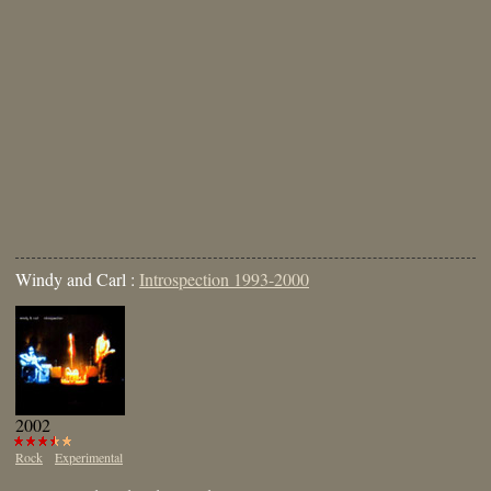
Windy and Carl :
Introspection 1993-2000
2002
Rock
Experimental