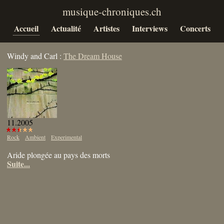
Accueil
Actualité
Artistes
Interviews
Concerts
Windy and Carl :
The Dream House
11.2005
Rock
Ambient
Experimental
Aride plongée au pays des morts
Suite...