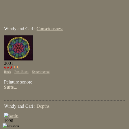
Windy and Carl :
Consciousness
2001
Rock
Post Rock
Experimental
Peinture sonore
Suite...
Windy and Carl :
Depths
1998