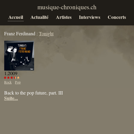
Accueil
Actualité
Artistes
Interviews
Concerts
Franz Ferdinand :
Tonight
1.2009
Rock
Pop
Back to the pop future, part. III
Suite...