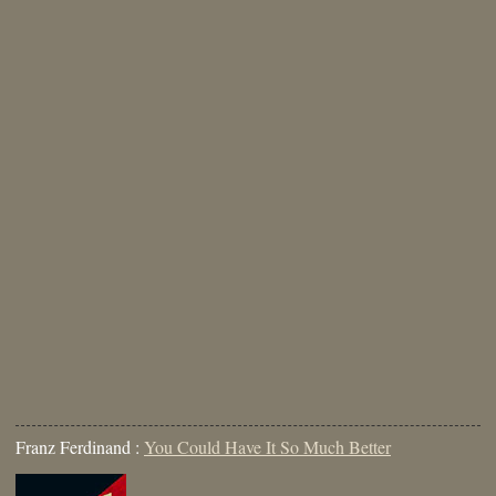
Franz Ferdinand :
You Could Have It So Much Better