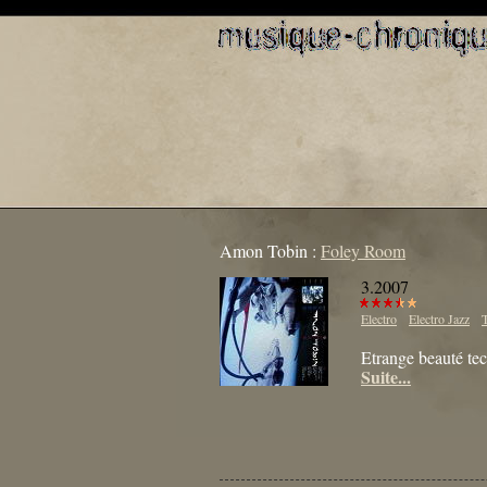
Amon Tobin :
Foley Room
3.2007
Electro
Electro Jazz
Etrange beauté t
Suite...