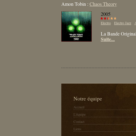
Amon Tobin :
Chaos Theory
2005
Electro
Electro Jazz
La Bande Original
Suite...
Notre équipe
Accueil
L'équipe
Contact
Liens