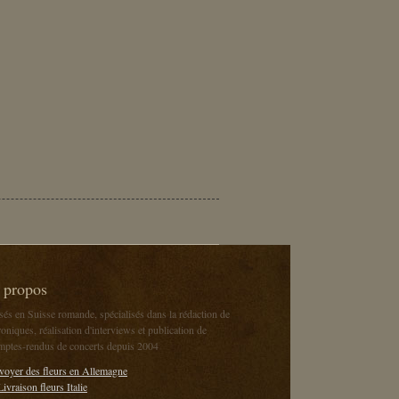
 propos
sés en Suisse romande, spécialisés dans la rédaction de
oniques, réalisation d'interviews et publication de
mptes-rendus de concerts depuis 2004
voyer des fleurs en Allemagne
Livraison fleurs Italie