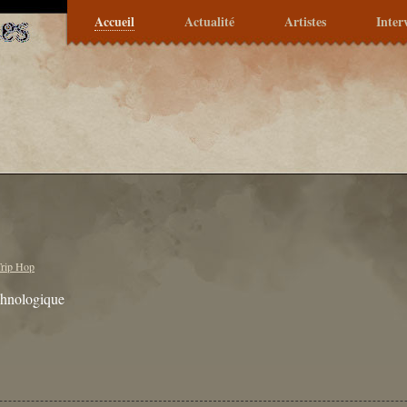
Accueil
Actualité
Artistes
Inter
Trip Hop
echnologique