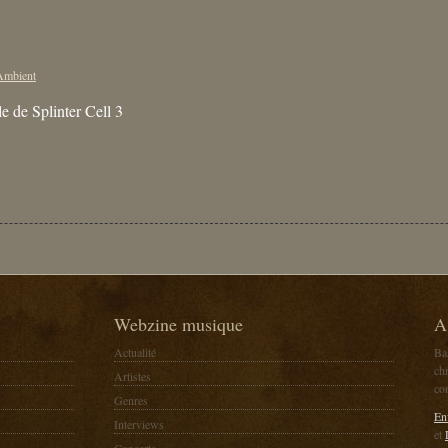
Ambient
e de Splinter Cell 3
Webzine musique
A
Actualité
Ba
chr
Artistes
co
Genres
En
Interviews
et