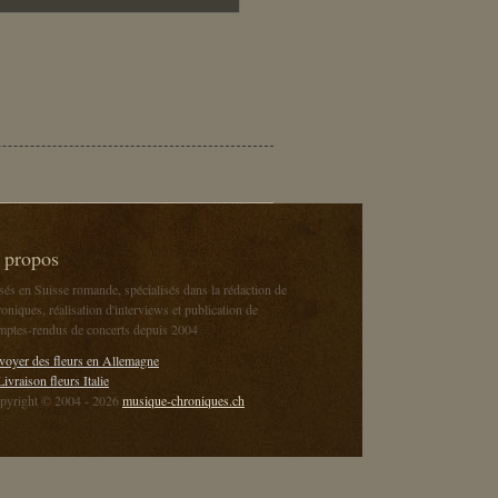
 propos
sés en Suisse romande, spécialisés dans la rédaction de
oniques, réalisation d'interviews et publication de
mptes-rendus de concerts depuis 2004
voyer des fleurs en Allemagne
Livraison fleurs Italie
pyright © 2004 - 2026
musique-chroniques.ch