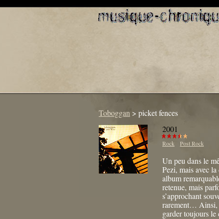
Toboggan
>
picket fences
2001
Rock
Post Rock
Un peu dans le mê
Pezi, mais avec la
album remarquable
retenue, mais parfo
s’approchant souve
rarement… Ainsi, 
garder toujours le