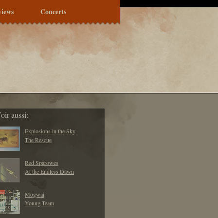
views
Concerts
oir aussi:
Explosions in the Sky
The Rescue
Red Sparowes
At the Endless Dawn
Mogwai
Young Team