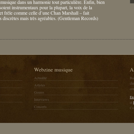
ur musique dans un harmonie tout particulière. Enfin, bien
oient instrumentaux pour la plupart, la voix de la
 et frêle comme celle d’une Chan Marshall – fait
s discrètes mais très agréables. (Gentleman Records)
Webzine musique
A
Actualité
Ba
chr
Artistes
co
Genres
En
Interviews
et
Concerts
Co