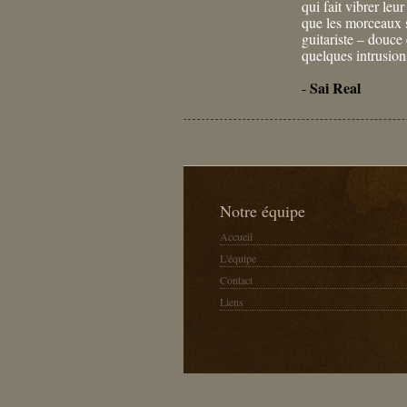
qui fait vibrer le
que les morceaux s
guitariste – douce
quelques intrusion
Sai Real
-
Notre équipe
Accueil
L'équipe
Contact
Liens