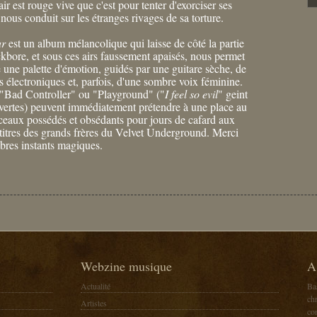
ir est rouge vive que c'est pour tenter d'exorciser ses
us conduit sur les étranges rivages de sa torture.
ar
est un album mélancolique qui laisse de côté la partie
bore, et sous ces airs faussement apaisés, nous permet
e une palette d'émotion, guidés par une guitare sèche, de
s électroniques et, parfois, d'une sombre voix féminine.
e "Bad Controller" ou "Playground" ("
I feel so evil
" geint
uvertes) peuvent immédiatement prétendre à une place au
eaux possédés et obsédants pour jours de cafard aux
titres des grands frères du Velvet Underground. Merci
bres instants magiques.
Webzine musique
A
Actualité
Ba
chr
Artistes
co