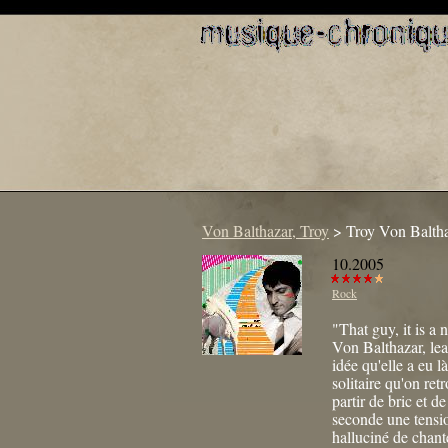
Von Balthazar, Troy
>
Troy Von Balth
10.2005
Rock
"That guy, it is a
Von Balthazar, lea
idée qu'elle a eu là
solitaire qu'on ret
partir de bric et d
seconde une tensio
halluciné de chant