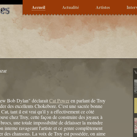
Accueil
Actualité
Artistes
Inter
azar
V
 new Bob Dylan" déclarait
Cat Power
en parlant de Troy
der des excellents Chokebore. C'est une sacrée bonne
 Cat, tant il est vrai qu'il y a effectivement ce côté
rouve chez Troy, cette façon de construire des joyaux à
e brocs, une totale impossibilité de délaisser la moindre
n interne ravageant l'artiste et ce genre complètement
er des chansons. La voix de Troy est possédée, on aime