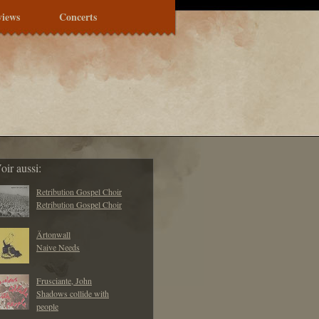
views
Concerts
oir aussi:
Retribution Gospel Choir
Retribution Gospel Choir
Ärtonwall
Naive Needs
Frusciante, John
Shadows collide with
people