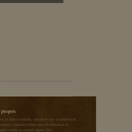
 propos
sés en Suisse romande, spécialisés dans la rédaction de
oniques, réalisation d'interviews et publication de
mptes-rendus de concerts depuis 2004