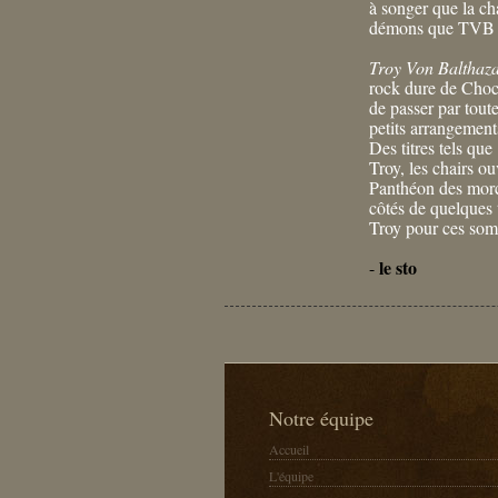
à songer que la cha
démons que TVB no
Troy Von Balthaz
rock dure de Chock
de passer par tout
petits arrangement
Des titres tels qu
Troy, les chairs o
Panthéon des morc
côtés de quelques 
Troy pour ces som
le sto
-
Notre équipe
Accueil
L'équipe