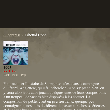
Supergrass
>
I should Coco
1995
Rock
Punk
Pop
Pour raconter l’histoire de Supergrass, c’est dans la campagne
d’Ofxord, Anglettere, qu’il faut chercher. Si on s’y prend bien, on
y verra alors trois ados jouant quelques unes de leurs compositions
à un troupeau de vaches bien disposées à les écouter. La
composition du public étant un peu frustrante, quoique peu
contraignante, nos amis décidèrent de passer aux choses sérieuses
et de se produire ailleurs que dans un champ. Ce n’est qu’après