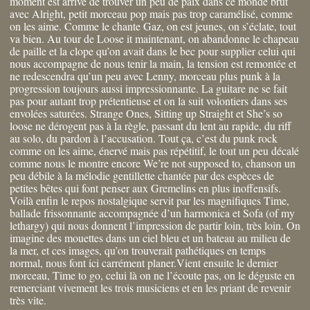
moment est arrivé de trouver un peu de paix dans ce monde brut
avec Alright, petit morceau pop mais pas trop caramélisé, comme
on les aime. Comme le chante Gaz, on est jeunes, on s’éclate, tout
va bien. Au tour de Loose it maintenant, on abandonne le chapeau
de paille et la clope qu’on avait dans le bec pour supplier celui qui
nous accompagne de nous tenir la main, la tension est remontée et
ne redescendra qu’un peu avec Lenny, morceau plus punk à la
progression toujours aussi impressionnante. La guitare ne se fait
pas pour autant trop prétentieuse et on la suit volontiers dans ses
envolées saturées. Strange Ones, Sitting up Straight et She’s so
loose ne dérogent pas à la règle, passant du lent au rapide, du riff
au solo, du pardon à l’accusation. Tout ça, c’est du punk rock
comme on les aime, énervé mais pas répétitif, le tout un peu décalé
comme nous le montre encore We’re not supposed to, chanson un
peu débile à la mélodie gentillette chantée par des espèces de
petites bêtes qui font penser aux Gremelins en plus inoffensifs.
Voilà enfin le repos nostalgique servit par les magnifiques Time,
ballade frissonnante accompagnée d’un harmonica et Sofa (of my
lethargy) qui nous donnent l’impression de partir loin, très loin. On
imagine des mouettes dans un ciel bleu et un bateau au milieu de
la mer, et ces images, qu’on trouverait pathétiques en temps
normal, nous font ici carrément planer.Vient ensuite le dernier
morceau, Time to go, celui là on ne l’écoute pas, on le déguste en
remerciant vivement les trois musiciens et en les priant de revenir
très vite.