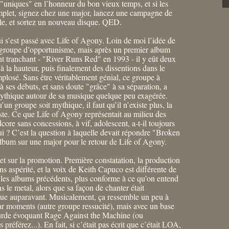
"uniques" en l’honneur du bon vieux temps, et si les
omplet, signez chez une major, lancez une campagne de
le, et sortez un nouveau disque. QED.
i s’est passé avec Life of Agony. Loin de moi l’idée de
e groupe d’opportunisme, mais après un premier album
t tranchant - "River Runs Red" en 1993 - il y eût deux
à la hauteur, puis finalement des dissentions dans le
implosé. Sans être véritablement génial, ce groupe à
à ses débuts, et sans doute "grâce" à sa séparation, a
ythique autour de sa musique quelque peu exagérée.
u’un groupe soit mythique, il faut qu’il n’existe plus, la
reste. Ce que Life of Agony représentait au milieu des
core sans concessions, à vif, adolescent, a-t-il toujours
i ? C’est la question à laquelle devait répondre "Broken
lbum sur une major pour le retour de Life of Agony.
et sur la promotion. Première constatation, la production
ns aspérité, et la voix de Keith Capuco est différente de
ur les albums précédents, plus conforme à ce qu’on entend
s le metal, alors que sa façon de chanter était
que auparavant. Musicalement, ça ressemble un peu à
r moments (autre groupe ressucité), mais avec un base
urde évoquant Rage Against the Machine (ou
 préférez...). En fait, si c’était pas écrit que c’était LOA,