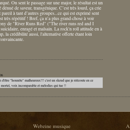
arqué. On sent le passage sur une major, le résultat est un
é dénué de saveur, transgénique. C’est très lourd, ça crie
 pareil à tant d’autres groupes...ce qui est exprimé sent
st très répétitif ! Bref, ça n’a plus grand-chose à voir
gony de "River Runs Red" ("The river runs red and I
suicidaire, enragé et malsain. La rock'n roll attitude en à
, la crédibilité aussi, l'alternative offerte étant loin
 convaincante.
006
n d'être "honnète" malheureux!!! c'est un skeud que je réécoute en ce
 mortel, voix incomparable et mélodies qui tue !!
Webzine musique
A