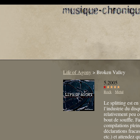
Life of Agony
>
Broken Valley
5.2005
Rock
Metal
Le splitting est e
l’industrie du dis
relativement peu co
bout de souffle. Fa
compilations plein
déclarations fracas
etc.) et attendez 