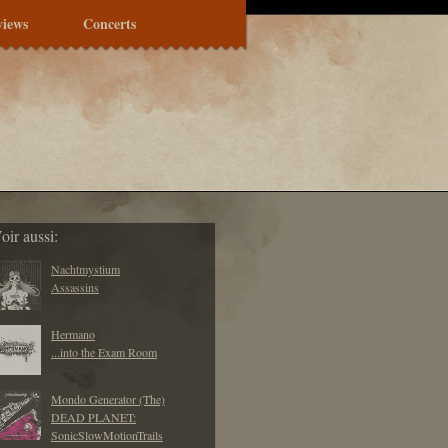
views
Concerts
oir aussi:
Nachtmystium
Assassins
Hermano
...into the Exam Room
Mondo Generator (The)
DEAD PLANET:
SonicSlowMotionTrails