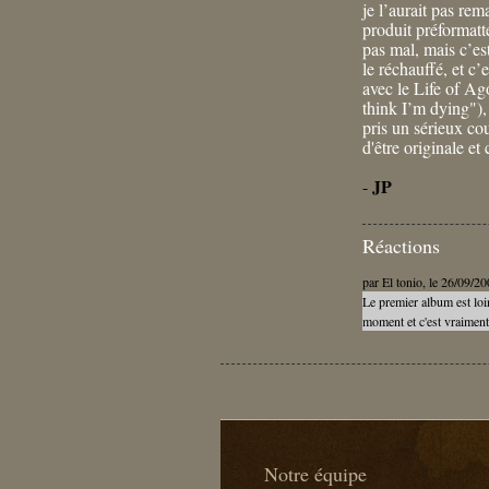
je l’aurait pas rem
produit préformatt
pas mal, mais c’est
le réchauffé, et c’e
avec le Life of A
think I’m dying"), 
pris un sérieux coup
d'être originale et
JP
-
Réactions
par
El tonio
, le 26/09/2
Le premier album est loi
moment et c'est vraiment
Notre équipe