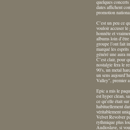
quelques concerts 
dates affichent c
promotion nationa
C’est un peu ce qu
vouloir accuser l
honnête et vraimen
albums loin d’être 
groupe l’ont fait 
marqué les esprits 
généré une aura m
C’est clair, pour q
nostalgie fera le 
90's, un metal hard
un sens aujourd’hu
Valley", premier a
Epic a mis le paqu
est hyper clean, sa
ce qu’elle était s
habituellement dan
véritablement uni
Velvet Revolver pa
rythmique plus lo
Audioslave, si vous