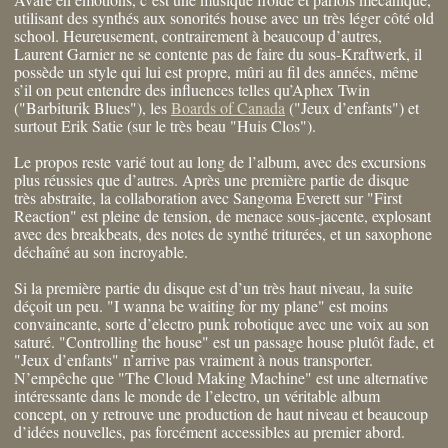
utilisant des synthés aux sonorités house avec un très léger côté old
school. Heureusement, contrairement à beaucoup d’autres,
Laurent Garnier ne se contente pas de faire du sous-Kraftwerk, il
possède un style qui lui est propre, mûri au fil des années, même
s’il on peut entendre des influences telles qu’Aphex Twin
("Barbiturik Blues"), les
Boards of Canada
("Jeux d’enfants") et
surtout Erik Satie (sur le très beau "Huis Clos").
Le propos reste varié tout au long de l’album, avec des excursions
plus réussies que d’autres. Après une première partie de disque
très abstraite, la collaboration avec Sangoma Everett sur "First
Reaction" est pleine de tension, de menace sous-jacente, explosant
avec des breakbeats, des notes de synthé triturées, et un saxophone
déchaîné au son incroyable.
Si la première partie du disque est d’un très haut niveau, la suite
déçoit un peu. "I wanna be waiting for my plane" est moins
convaincante, sorte d’electro punk robotique avec une voix au son
saturé. "Controlling the house" est un passage house plutôt fade, et
"Jeux d’enfants" n’arrive pas vraiment à nous transporter.
N’empêche que "The Cloud Making Machine" est une alternative
intéressante dans le monde de l’electro, un véritable album
concept, on y retrouve une production de haut niveau et beaucoup
d’idées nouvelles, pas forcément accessibles au premier abord.