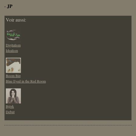
JP
-
Voir aussi:
Digitalism
Idealism
Boom Bip
Blue Eyed in the Red Room
Björk
Debut