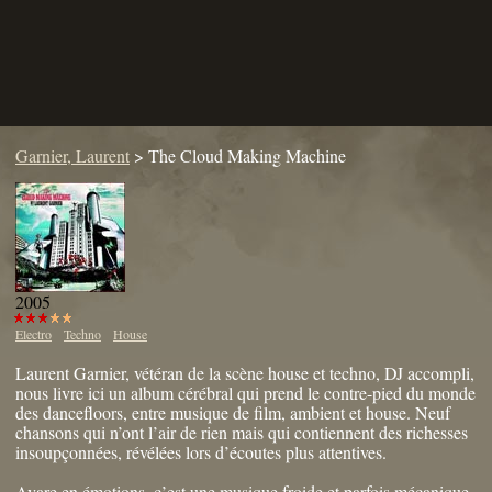
Garnier, Laurent
>
The Cloud Making Machine
2005
Electro
Techno
House
Laurent Garnier, vétéran de la scène house et techno, DJ accompli,
nous livre ici un album cérébral qui prend le contre-pied du monde
des dancefloors, entre musique de film, ambient et house. Neuf
chansons qui n’ont l’air de rien mais qui contiennent des richesses
insoupçonnées, révélées lors d’écoutes plus attentives.
Avare en émotions, c’est une musique froide et parfois mécanique,