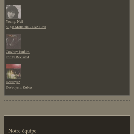
Young, Neil
Sugar Mountain - Live 1968
Cowboy Junkies
Trinity Revisited
Destroyer
Destroyer's Rubies
Notre équipe