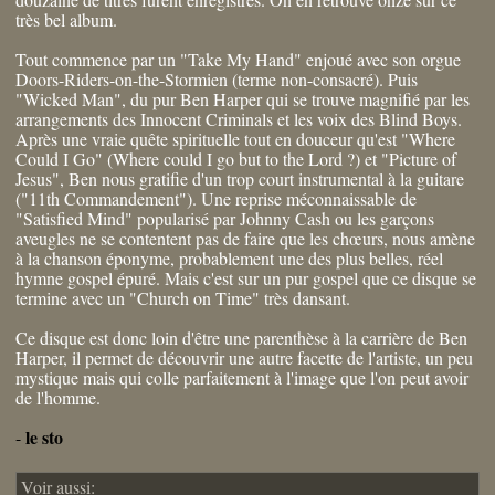
très bel album.
Tout commence par un "Take My Hand" enjoué avec son orgue
Doors-Riders-on-the-Stormien (terme non-consacré). Puis
"Wicked Man", du pur Ben Harper qui se trouve magnifié par les
arrangements des Innocent Criminals et les voix des Blind Boys.
Après une vraie quête spirituelle tout en douceur qu'est "Where
Could I Go" (Where could I go but to the Lord ?) et "Picture of
Jesus", Ben nous gratifie d'un trop court instrumental à la guitare
("11th Commandement"). Une reprise méconnaissable de
"Satisfied Mind" popularisé par Johnny Cash ou les garçons
aveugles ne se contentent pas de faire que les chœurs, nous amène
à la chanson éponyme, probablement une des plus belles, réel
hymne gospel épuré. Mais c'est sur un pur gospel que ce disque se
termine avec un "Church on Time" très dansant.
Ce disque est donc loin d'être une parenthèse à la carrière de Ben
Harper, il permet de découvrir une autre facette de l'artiste, un peu
mystique mais qui colle parfaitement à l'image que l'on peut avoir
de l'homme.
le sto
-
Voir aussi: