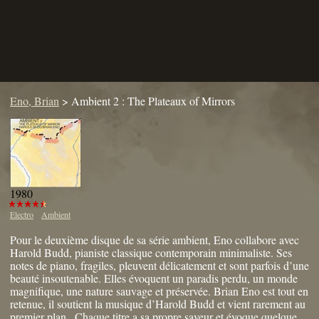
Eno, Brian
>
Ambient 2 : The Plateaux of Mirrors
1980
Electro
Ambient
Pour le deuxième disque de sa série ambient, Eno collabore avec
Harold Budd, pianiste classique contemporain minimaliste. Ses
notes de piano, fragiles, pleuvent délicatement et sont parfois d’une
beauté insoutenable. Elles évoquent un paradis perdu, un monde
magnifique, une nature sauvage et préservée. Brian Eno est tout en
retenue, il soutient la musique d’Harold Budd et vient rarement au
premier plan . Chaque titre a sa propre saveur et évoque quelque