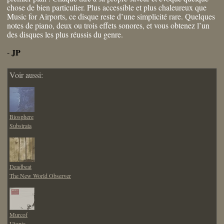
chose de bien particulier. Plus accessible et plus chaleureux que
Music for Airports, ce disque reste d’une simplicité rare. Quelques
notes de piano, deux ou trois effets sonores, et vous obtenez l’un
des disques les plus réussis du genre.
JP
-
Voir aussi:
Biosphere
Substrata
Deadbeat
The New World Observer
Murcof
Utopia