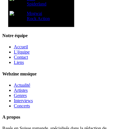
Spiderland
Mogwai
Rock Action
Notre équipe
Accueil
L'équipe
Contact
Liens
Webzine musique
Actualité
Artistes
Genres
Interviews
Concerts
A propos
Basés en Suisse romande, spécialisés dans la rédaction de