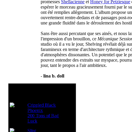
promesses
Shellacienne
et
Honey for Petziesque
espérer le morceau gracieusement fourni par le 
ont été remplies allègrement. L'album propose u
ouvertement rentre-dedans et de passages post-ro
une grande fluidité dans le déroulement des hostil
Sans être aussi percutant que ses ainés, et nous la
l'impression d'un brouillon, ce
Mécanique Sessio
studio où il a vu le jour, Shelving révélait déjà su
faramineux en terme d'architecture rythmique et 
d'atmosphères dissonantes. Un potentiel que le p
pouvez entendre des extraits sur myspace, pourra
jour, tant le propos a l'air ambitieux.
-
lina b. doll
Voir aussi:
Crippled Black
Phoenix
200 Tons of Bad
Luck
Slint