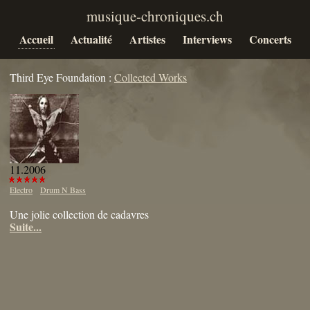
Accueil
Actualité
Artistes
Interviews
Concerts
Third Eye Foundation :
Collected Works
11.2006
Electro
Drum N Bass
Une jolie collection de cadavres
Suite...