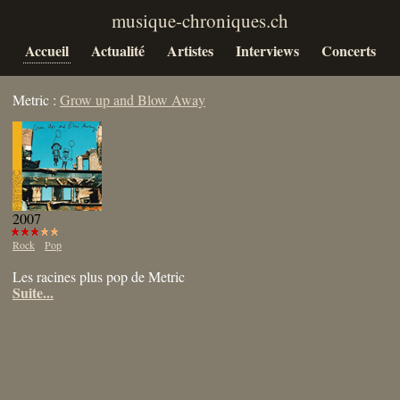
Accueil
Actualité
Artistes
Interviews
Concerts
Metric :
Grow up and Blow Away
2007
Rock
Pop
Les racines plus pop de Metric
Suite...