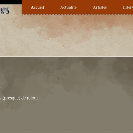
Accueil
Actualité
Artistes
Inter
e
s (presque) de retour