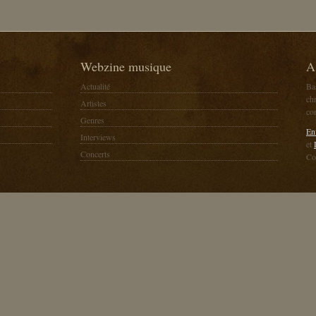
Webzine musique
A
Actualité
Ba
chr
Artistes
co
Genres
En
Interviews
et
Concerts
Co