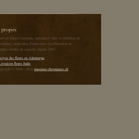
 propos
sés en Suisse romande, spécialisés dans la rédaction de
oniques, réalisation d'interviews et publication de
mptes-rendus de concerts depuis 2004
voyer des fleurs en Allemagne
Livraison fleurs Italie
pyright © 2004 - 2026
musique-chroniques.ch