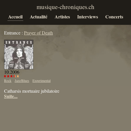
Accueil
Actualité
Artistes
Interviews
Concerts
Entrance :
Prayer of Death
10.2006
Rock
Jazz/Blues
Experimental
Catharsis mortuaire jubilatoire
Suite...