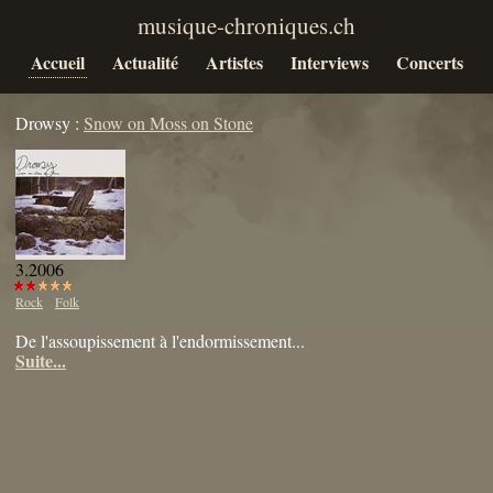
Accueil
Actualité
Artistes
Interviews
Concerts
Drowsy :
Snow on Moss on Stone
3.2006
Rock
Folk
De l'assoupissement à l'endormissement...
Suite...