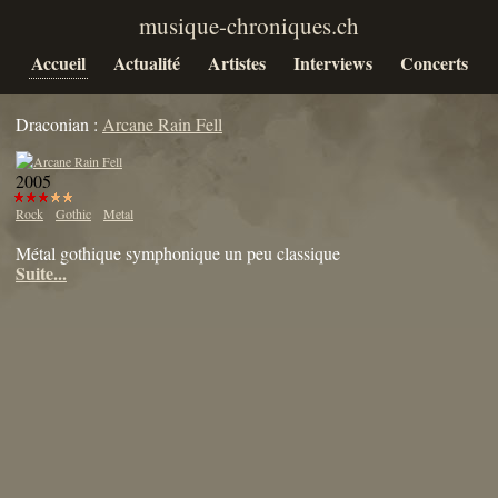
Accueil
Actualité
Artistes
Interviews
Concerts
Draconian :
Arcane Rain Fell
2005
Rock
Gothic
Metal
Métal gothique symphonique un peu classique
Suite...