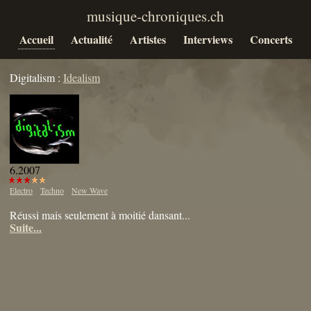
Accueil
Actualité
Artistes
Interviews
Concerts
Digitalism :
Idealism
6.2007
Electro
Techno
New Wave
Réussi mais seulement à moitié dansant...
Suite...