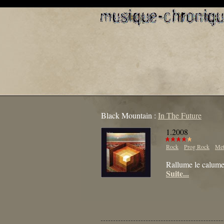
Black Mountain :
In The Future
1.2008
Rock
Prog Rock
Met
Rallume le calume
Suite...