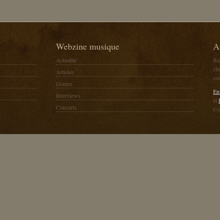
Webzine musique
A
Actualité
Ba
chr
Artistes
co
Genres
En
Interviews
et
Concerts
Co