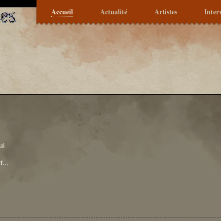
Accueil
Actualité
Artistes
Inter
al
t...