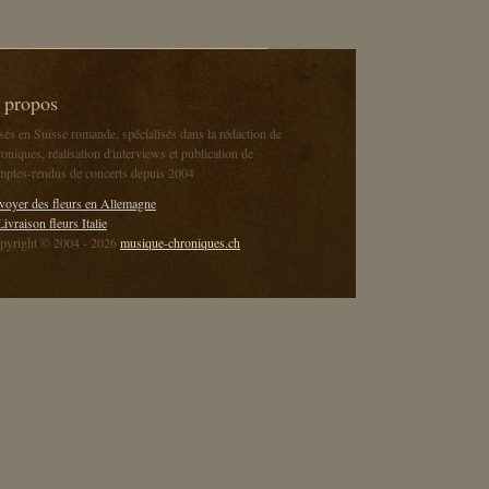
 propos
sés en Suisse romande, spécialisés dans la rédaction de
oniques, réalisation d'interviews et publication de
mptes-rendus de concerts depuis 2004
voyer des fleurs en Allemagne
Livraison fleurs Italie
pyright © 2004 - 2026
musique-chroniques.ch