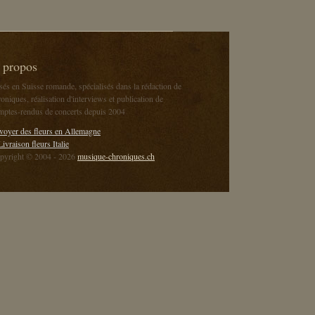
 propos
sés en Suisse romande, spécialisés dans la rédaction de
oniques, réalisation d'interviews et publication de
mptes-rendus de concerts depuis 2004
voyer des fleurs en Allemagne
Livraison fleurs Italie
pyright © 2004 - 2026
musique-chroniques.ch