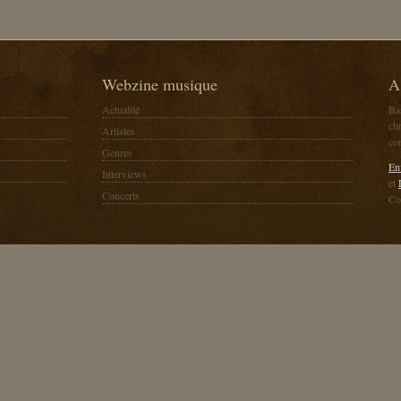
Webzine musique
A
Actualité
Ba
chr
Artistes
co
Genres
En
Interviews
et
Concerts
Co