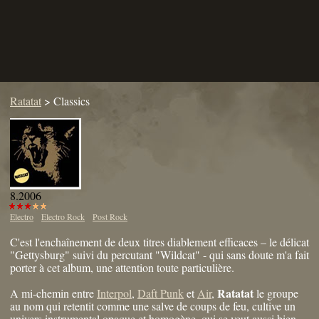
Ratatat
>
Classics
8.2006
Electro
Electro Rock
Post Rock
C'est l'enchaînement de deux titres diablement efficaces – le délicat
"Gettysburg" suivi du percutant "Wildcat" - qui sans doute m'a fait
porter à cet album, une attention toute particulière.
Ratatat
A mi-chemin entre
Interpol
,
Daft Punk
et
Air
,
le groupe
au nom qui retentit comme une salve de coups de feu, cultive un
univers instrumental opaque et homogène, qui se veut aussi bien