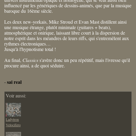
influencé par les génériques de dessins-animés, que par la musique
baroque du 16ème siècle.
Les deux new-yorkais, Mike Stroud et Evan Mast distillent ainsi
une musique étrange, plutôt minimale (guitares + beats),
atmosphérique et onirique, laissant libre court à la dispersion de
notre esprit dans les méandres de leurs riffs, qui s'entremêlent aux
rythmes électroniques…
Jusqu'à l'hypnotisme total !
Au final,
Classics
s'avère donc un peu répétitif, mais l'ivresse qu'il
procure ainsi, a de quoi séduire.
sai real
-
Voir aussi:
Ladytron
Velocifero