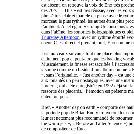
est absent, on retrouve la voix de Eno très proch
des 70’s - « This » est très réussie, avec les voix 
phrasé très clair et martelé en phase avec le ryth
morceau le plus rythmé, les autres étant plus pr
l’ambient. A cet égard « Going Unconscious » e
dans l’abîme, les sonorités holographiques et plei
Thursday Afternoon
, avec un rythme étouffé évo
coeur. C’est direct et prenant, bref, Eno comme o
Les morceaux suivants font une place plus importa
clairement pop et peut-être que les backing vocal
Musicalement, la finesse est sacrifiée à l’access
» sonne comme un b-side d’un album comme « H
», sans l’originalité. « Just another day » est une
aux tonalités un peu nostalgiques, avec une instr
Under », qui a été enregistrée en 1992 déjà sur 
ressortie des placards... l’émotion est présente mai
datent un peu.
Bref, « Another day on earth » comporte des hauts
la période pop de Brian Eno y trouveront leur com
leur est nettement plus recommandé de retourner
the warm jets », « Before and after Science ») pou
de compositeur de Eno.