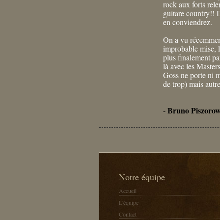
rock aux forts rel
guitare country!! D
en conviendrez.
On a vu récemment
improbable mise, 
plus finalement pa
là avec les Master
Goss ne porte ni m
de trop) mais autr
Bruno Piszorow
-
Notre équipe
Accueil
L'équipe
Contact