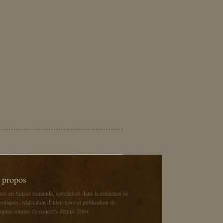
 propos
sés en Suisse romande, spécialisés dans la rédaction de
oniques, réalisation d'interviews et publication de
mptes-rendus de concerts depuis 2004