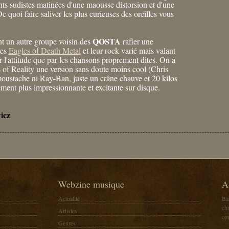
ents sudistes matinées d'une maousse distorsion et d'une
e quoi faire saliver les plus curieuses des oreilles vous
QOSTA
 un autre groupe voisin des
rafler une
les
Eagles of Death Metal
et leur rock varié mais valant
r l'attitude que par les chansons proprement dites. On a
s of Reality une version sans doute moins cool (Chris
oustache ni Ray-Ban, juste un crâne chauve et 20 kilos
ement plus impressionnante et excitante sur disque.
icz
Webzine musique
A
Actualité
Ba
chr
Artistes
co
Genres