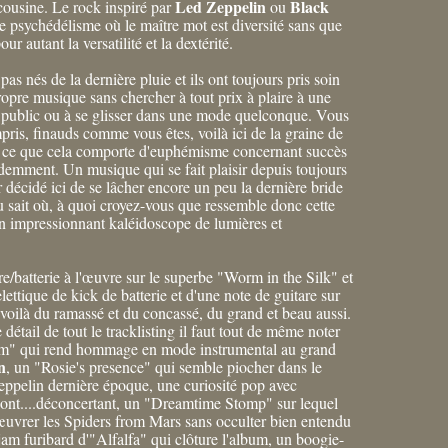
Led Zeppelin
Black
cousine. Le rock inspiré par
ou
 psychédélisme où le maître mot est diversité sans que
our autant la versatilité et la dextérité.
s nés de la dernière pluie et ils ont toujours pris soin
ropre musique sans chercher à tout prix à plaire à une
u public ou à se glisser dans une mode quelconque. Vous
pris, finauds comme vous êtes, voilà ici de la graine de
c ce que cela comporte d'euphémisme concernant succès
demment. Un musique qui se fait plaisir depuis toujours
r décidé ici de se lâcher encore un peu la dernière bride
eu sait où, à quoi croyez-vous que ressemble donc cette
n impressionnant kaléidoscope de lumières et
e/batterie à l'œuvre sur le superbe "Worm in the Silk" et
lettique de kick de batterie et d'une note de guitare sur
n voilà du ramassé et du concassé, du grand et beau aussi.
 détail de tout le tracklisting il faut tout de même noter
am" qui rend hommage en mode instrumental au grand
n
, un "Rosie's presence" qui semble piocher dans le
eppelin dernière époque, une curiosité pop avec
ont....déconcertant, un "Dreamtime Stomp" sur lequel
œuvrer les Spiders from Mars sans occulter bien entendu
jam furibard d'"Alfalfa" qui clôture l'album, un boogie-