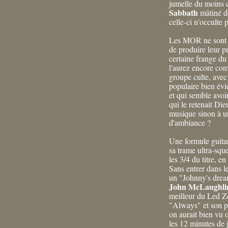
jumelle du moins 
Sabbath
mâtiné de
celle-ci n'occulte p
Les MOR ne sont pa
de produire leur p
certaine frange d
l'aurez encore com
groupe culte, ave
populaire bien évi
et qui semble avoi
qui le retenait Di
musique sinon à u
d'ambiance ?
Une formule guitar
sa trame ultra-sque
les 3/4 du titre, e
Sans entrer dans le
un "Johnny's dre
John McLaughli
meilleur du Led Z
"Always" et son p
on aurait bien vu 
les 12 minutes de 