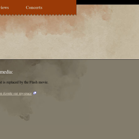
views
Concerts
imedia:
xt is replaced by the Flash movie.
en écoute sur myspace