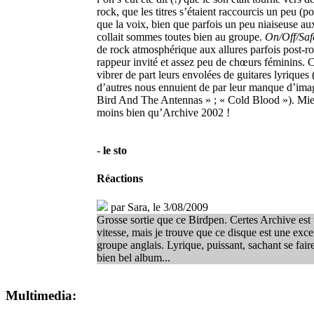
rock, que les titres s’étaient raccourcis un peu (po
que la voix, bien que parfois un peu niaiseuse a
collait sommes toutes bien au groupe.
On/Off/Saf
de rock atmosphérique aux allures parfois post-ro
rappeur invité et assez peu de chœurs féminins. Ce
vibrer de part leurs envolées de guitares lyriques 
d’autres nous ennuient de par leur manque d’imag
Bird And The Antennas » ; « Cold Blood »). Mi
moins bien qu’Archive 2002 !
-
le sto
Réactions
par
Sara
, le 3/08/2009
Grosse sortie que ce Birdpen. Certes Archive est
vitesse, mais je trouve que ce disque est une excel
groupe anglais. Lyrique, puissant, sachant se fai
bien bel album...
Multimedia: