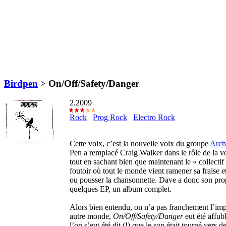
Birdpen
>
On/Off/Safety/Danger
2.2009
Rock
Prog Rock
Electro Rock
Cette voix, c’est la nouvelle voix du groupe
Arch
Pen a remplacé Craig Walker dans le rôle de la v
tout en sachant bien que maintenant le « collectif
foutoir où tout le monde vient ramener sa fraise e
ou pousser la chansonnette. Dave a donc son prop
quelques EP, un album complet.
Alors bien entendu, on n’a pas franchement l’imp
autre monde,
On/Off/Safety/Danger
eut été affub
l’on s’eut été dit (!) que le son était tourné vers