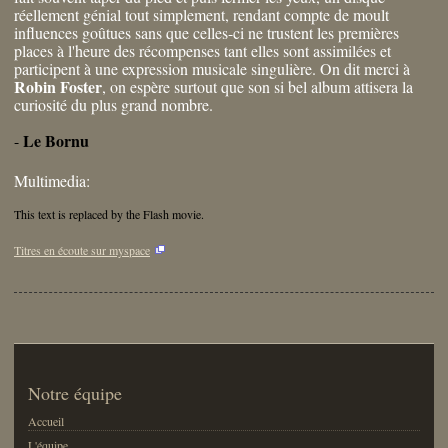
réellement génial tout simplement, rendant compte de moult
influences goûtues sans que celles-ci ne trustent les premières
places à l'heure des récompenses tant elles sont assimilées et
participent à une expression musicale singulière. On dit merci à
Robin Foster
, on espère surtout que son si bel album attisera la
curiosité du plus grand nombre.
Le Bornu
-
Multimedia:
This text is replaced by the Flash movie.
Titres en écoute sur myspace
Notre équipe
Accueil
L'équipe