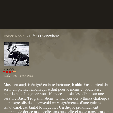
Foster, Robin
>
Life is Everywhere
3.2008
Rock
Pop
New Wave
Robin Foster
Musicien anglais émigré en terre bretonne,
vient de
sortir un premier album qui séduit pour le moins et bouleverse
pour le plus. Imaginez-vous 10 pièces musicales offrant sur une
ossature Basse/Programmations, le meilleur des rythmes chaloupés
et transgressifs de la new/cold wave agrémentés d'une guitare
tantôt cajoleuse tantôt belliqueuse. Un disque profondément
empreint de douce mélancolie sans que celle-ci ne se transforme en