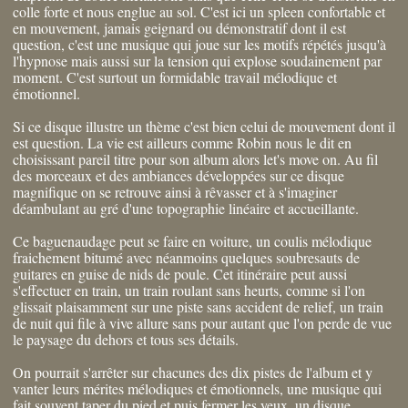
colle forte et nous englue au sol. C'est ici un spleen confortable et
en mouvement, jamais geignard ou démonstratif dont il est
question, c'est une musique qui joue sur les motifs répétés jusqu'à
l'hypnose mais aussi sur la tension qui explose soudainement par
moment. C'est surtout un formidable travail mélodique et
émotionnel.
Si ce disque illustre un thème c'est bien celui de mouvement dont il
est question. La vie est ailleurs comme Robin nous le dit en
choisissant pareil titre pour son album alors let's move on. Au fil
des morceaux et des ambiances développées sur ce disque
magnifique on se retrouve ainsi à rêvasser et à s'imaginer
déambulant au gré d'une topographie linéaire et accueillante.
Ce baguenaudage peut se faire en voiture, un coulis mélodique
fraichement bitumé avec néanmoins quelques soubresauts de
guitares en guise de nids de poule. Cet itinéraire peut aussi
s'effectuer en train, un train roulant sans heurts, comme si l'on
glissait plaisamment sur une piste sans accident de relief, un train
de nuit qui file à vive allure sans pour autant que l'on perde de vue
le paysage du dehors et tous ses détails.
On pourrait s'arrêter sur chacunes des dix pistes de l'album et y
vanter leurs mérites mélodiques et émotionnels, une musique qui
fait souvent taper du pied et puis fermer les yeux, un disque