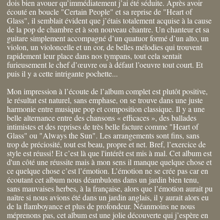
dois bien avouer qu’immédiatement j’ai été séduite. Après avoir
écouté en boucle "Certain People" et sa reprise de "Heart of
Glass", il semblait évident que j’étais totalement acquise à la cause
de la pop de chambre et à son nouveau chantre. Un chanteur et sa
guitare simplement accompagné d’un quatuor formé d’un alto, un
violon, un violoncelle et un cor, de belles mélodies qui trouvent
rapidement leur place dans nos tympans, tout cela sentait
furieusement le chef d’œuvre ou à défaut l’oeuvre tout court. Et
puis il y a cette intrigante pochette...
Mon impression à l’écoute de l’album complet est plutôt positive,
le résultat est naturel, sans emphase, on se trouve dans une juste
harmonie entre musique pop et composition classique. Il y a une
belle alternance entre des chansons « efficaces », des ballades
intimistes et des reprises de très belle facture comme "Heart of
Glass" ou "Always the Sun". Les arrangements sont fins, sans
trop de préciosité, tout est beau, propre et net. Bref, l’exercice de
style est réussi! Et c’est là que l'intérêt est mis à mal. Cet album est
d'un côté une réussite mais à mon sens il manque quelque chose et
ce quelque chose c’est l’émotion. L’émotion ne se crée pas car en
écoutant cet album nous déambulons dans un jardin bien tenu,
sans mauvaises herbes, à la française, alors que l’émotion aurait pu
naître si nous avions été dans un jardin anglais, il y aurait alors eu
de la flamboyance et plus de profondeur. Néanmoins ne nous
méprenons pas, cet album est une jolie découverte qui j’espère en