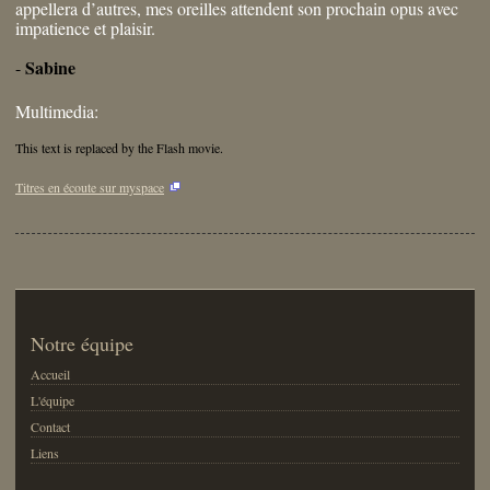
appellera d’autres, mes oreilles attendent son prochain opus avec
impatience et plaisir.
Sabine
-
Multimedia:
This text is replaced by the Flash movie.
Titres en écoute sur myspace
Notre équipe
Accueil
L'équipe
Contact
Liens