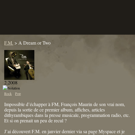
F.M.
>
A Dream or Two
2.2008
Rock
Pop
Impossible d’échapper à FM, François Maurin de son vrai nom,
depuis la sortie de ce premier album, affiches, articles
dithyrambiques dans la presse musicale, programmation radio, etc.
Et si on prenait un peu de recul ?
J’ai découvert F.M. en janvier dernier via sa page Myspace et je