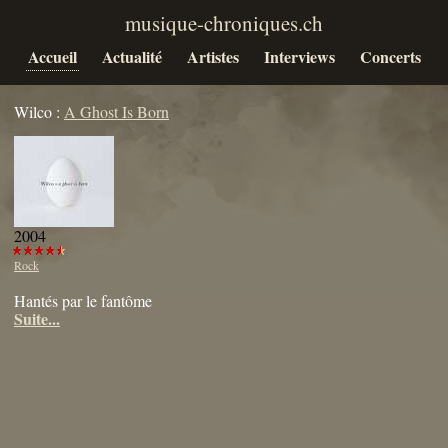
Accueil
Actualité
Artistes
Interviews
Concerts
Wilco :
A Ghost Is Born
2004
Rock
Hantés par le fantôme
Suite...